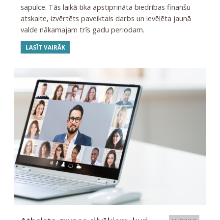
sapulce. Tās laikā tika apstiprināta biedrības finanšu
atskaite, izvērtēts paveiktais darbs un ievēlēta jaunā
valde nākamajam trīs gadu periodam.
LASĪT VAIRĀK