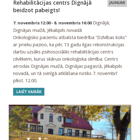
Rehabilitācijas centrs Dignājā
JAUNUMI
beidzot pabeigts!
Dignājā,
7. novembris 12:00 - 8. novembris 16:00
Dignājas muižā, Jēkabpils novadā
Onkoloģisko pacientu atbalsta biedrība “Dzīvības koks”
ar prieku paziņo, ka pēc 13 gadu ilgas rekonstrukcijas
darbu uzsāks psihosociālās rehabilitācijas centrs
cilvēkiem, kurus skārusi onkoloģiska slimība. Centrs
atrodas Dignājas muižā, Dignājas pagastā, Jēkabpils
novadā, un tā svinīgā atklāšana notiks 7. novembrī
plkst. 12.00.
LASĪT VAIRĀK