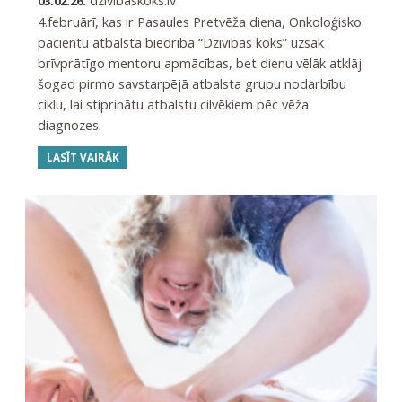
dzivibaskoks.lv
03.02.26.
4.februārī, kas ir Pasaules Pretvēža diena, Onkoloģisko
pacientu atbalsta biedrība “Dzīvības koks” uzsāk
brīvprātīgo mentoru apmācības, bet dienu vēlāk atklāj
šogad pirmo savstarpējā atbalsta grupu nodarbību
ciklu, lai stiprinātu atbalstu cilvēkiem pēc vēža
diagnozes.
LASĪT VAIRĀK