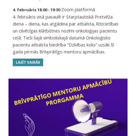
Zoom platformā
4. februāris 18:00 - 19:30
4. februāris visā pasaulē ir Starptautiskā Pretvēža
diena – diena, kas atgādina par atbalsta, līdzcietības
un cilvēcīgas klātbūtnes nozīmi onkoloģijas pacientu
ceļā. Tieši šajā simboliskajā datumā Onkoloģisko
pacientu atbalsta biedrība “Dzīvības koks” uzsāk šī
gada pirmās Brīvprātīgo mentoru apmācības.
LASĪT VAIRĀK