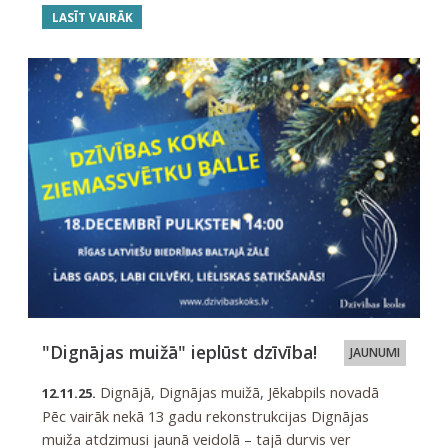
LASĪT VAIRĀK
"Dignājas muižā" ieplūst dzīvība!
JAUNUMI
Dignājā, Dignājas muižā, Jēkabpils novadā
12.11.25.
Pēc vairāk nekā 13 gadu rekonstrukcijas Dignājas
muiža atdzimusi jaunā veidolā – tajā durvis ver