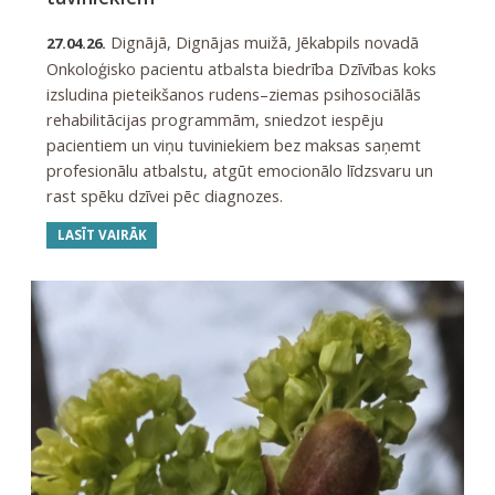
Dignājā, Dignājas muižā, Jēkabpils novadā
27.04.26.
Onkoloģisko pacientu atbalsta biedrība Dzīvības koks
izsludina pieteikšanos rudens–ziemas psihosociālās
rehabilitācijas programmām, sniedzot iespēju
pacientiem un viņu tuviniekiem bez maksas saņemt
profesionālu atbalstu, atgūt emocionālo līdzsvaru un
rast spēku dzīvei pēc diagnozes.
LASĪT VAIRĀK