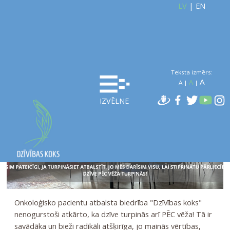
LV
|
EN
Teksta izmērs:
A
A
A
|
|
IZVĒLNE
Onkoloģisko pacientu atbalsta biedrība "Dzīvības koks"
nenogurstoši atkārto, ka dzīve turpinās arī PĒC vēža! Tā ir
savādāka un bieži radikāli atšķirīga, jo mainās vērtības,