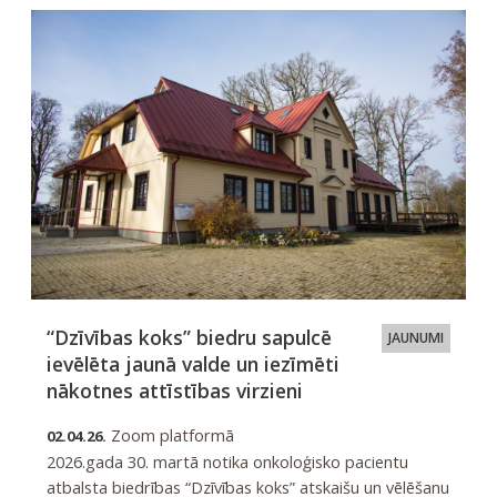
“Dzīvības koks” biedru sapulcē
JAUNUMI
ievēlēta jaunā valde un iezīmēti
nākotnes attīstības virzieni
Zoom platformā
02.04.26.
2026.gada 30. martā notika onkoloģisko pacientu
atbalsta biedrības “Dzīvības koks” atskaišu un vēlēšanu