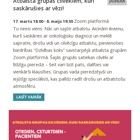
Atbalsta grupas cilvēkiem, kuri
JAUNUMI
saskārušies ar vēzi!
Zoom platformā
17. marts 18:00 - 8. maijs 19:30
Tu neesi viens. Nāc un sajūti atbalstu. Aicinām ikvienu,
kurš saskāries ar onkoloģisku diagnozi un meklē
sapratni, drošu vidi un cilvēcīgu atbalstu, pievienoties
biedrības “Dzīvības koks” savstarpējā atbalsta grupām
Zoom platformā. Šajās grupās satiekas cilvēki ar
līdzīgu pieredzi – šeit vari būt pats, dalīties vai
vienkārši klausīties. Grupas vada pieredzējuši un
iejūtīgi speciālisti, kas palīdz radīt drošu un atbalstošu
atmosfēru.
LASĪT VAIRĀK