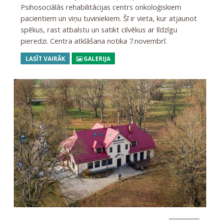
Psihosociālās rehabilitācijas centrs onkoloģiskiem
pacientiem un viņu tuviniekiem. Šī ir vieta, kur atjaunot
spēkus, rast atbalstu un satikt cilvēkus ar līdzīgu
pieredzi. Centra atklāšana notika 7.novembrī.
LASĪT VAIRĀK
GALERIJA