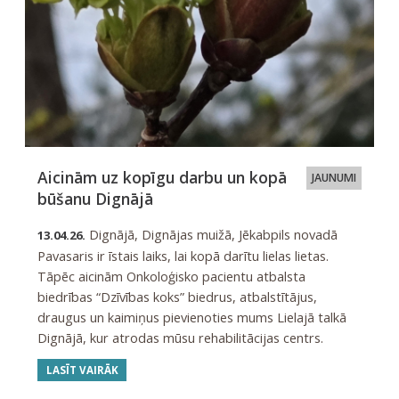
Aicinām uz kopīgu darbu un kopā
JAUNUMI
būšanu Dignājā
Dignājā, Dignājas muižā, Jēkabpils novadā
13.04.26.
Pavasaris ir īstais laiks, lai kopā darītu lielas lietas.
Tāpēc aicinām Onkoloģisko pacientu atbalsta
biedrības “Dzīvības koks” biedrus, atbalstītājus,
draugus un kaimiņus pievienoties mums Lielajā talkā
Dignājā, kur atrodas mūsu rehabilitācijas centrs.
LASĪT VAIRĀK