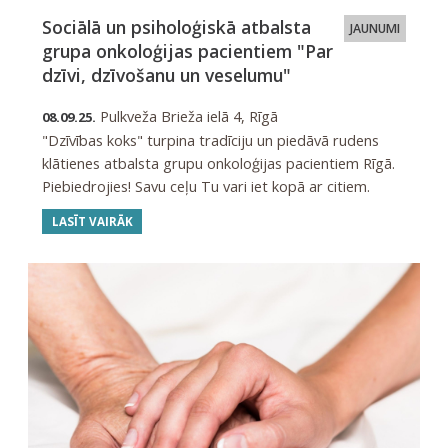
Sociālā un psiholoģiskā atbalsta
JAUNUMI
grupa onkoloģijas pacientiem "Par
dzīvi, dzīvošanu un veselumu"
Pulkveža Brieža ielā 4, Rīgā
08.09.25.
"Dzīvības koks" turpina tradīciju un piedāvā rudens
klātienes atbalsta grupu onkoloģijas pacientiem Rīgā.
Piebiedrojies! Savu ceļu Tu vari iet kopā ar citiem.
LASĪT VAIRĀK