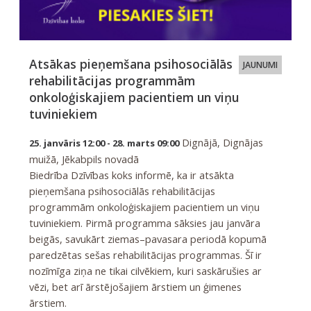
Atsākas pieņemšana psihosociālās
JAUNUMI
rehabilitācijas programmām
onkoloģiskajiem pacientiem un viņu
tuviniekiem
Dignājā, Dignājas
25. janvāris 12:00 - 28. marts 09:00
muižā, Jēkabpils novadā
Biedrība Dzīvības koks informē, ka ir atsākta
pieņemšana psihosociālās rehabilitācijas
programmām onkoloģiskajiem pacientiem un viņu
tuviniekiem. Pirmā programma sāksies jau janvāra
beigās, savukārt ziemas–pavasara periodā kopumā
paredzētas sešas rehabilitācijas programmas. Šī ir
nozīmīga ziņa ne tikai cilvēkiem, kuri saskārušies ar
vēzi, bet arī ārstējošajiem ārstiem un ģimenes
ārstiem.