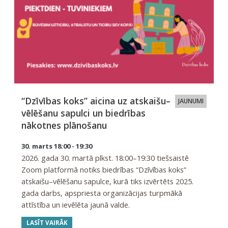
“Dzīvības koks” aicina uz atskaišu–
JAUNUMI
vēlēšanu sapulci un biedrības
nākotnes plānošanu
30. marts 18:00 - 19:30
2026. gada 30. martā plkst. 18:00–19:30 tiešsaistē
Zoom platformā notiks biedrības “Dzīvības koks”
atskaišu–vēlēšanu sapulce, kurā tiks izvērtēts 2025.
gada darbs, apspriesta organizācijas turpmākā
attīstība un ievēlēta jaunā valde.
LASĪT VAIRĀK