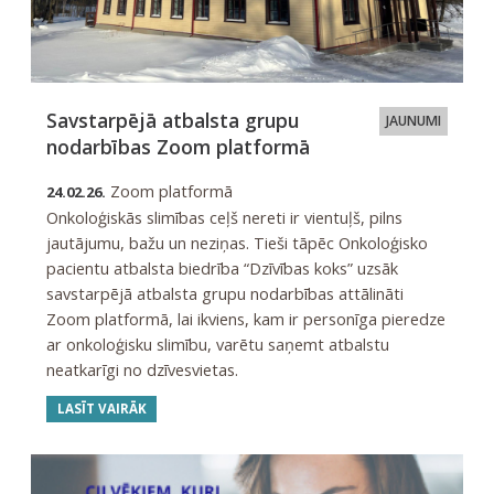
Savstarpējā atbalsta grupu
JAUNUMI
nodarbības Zoom platformā
Zoom platformā
24.02.26.
Onkoloģiskās slimības ceļš nereti ir vientuļš, pilns
jautājumu, bažu un neziņas. Tieši tāpēc Onkoloģisko
pacientu atbalsta biedrība “Dzīvības koks” uzsāk
savstarpējā atbalsta grupu nodarbības attālināti
Zoom platformā, lai ikviens, kam ir personīga pieredze
ar onkoloģisku slimību, varētu saņemt atbalstu
neatkarīgi no dzīvesvietas.
LASĪT VAIRĀK