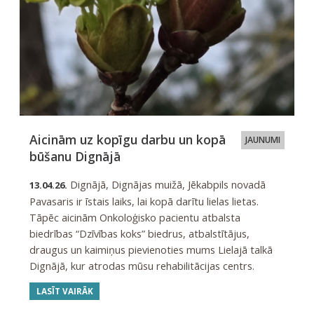
Aicinām uz kopīgu darbu un kopā
JAUNUMI
būšanu Dignājā
Dignājā, Dignājas muižā, Jēkabpils novadā
13.04.26.
Pavasaris ir īstais laiks, lai kopā darītu lielas lietas.
Tāpēc aicinām Onkoloģisko pacientu atbalsta
biedrības “Dzīvības koks” biedrus, atbalstītājus,
draugus un kaimiņus pievienoties mums Lielajā talkā
Dignājā, kur atrodas mūsu rehabilitācijas centrs.
LASĪT VAIRĀK