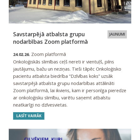
Savstarpējā atbalsta grupu
JAUNUMI
nodarbības Zoom platformā
Zoom platformā
24.02.26.
Onkoloģiskās slimības ceļš nereti ir vientuļš, pilns
jautājumu, bažu un neziņas. Tieši tāpēc Onkoloģisko
pacientu atbalsta biedrība “Dzīvības koks” uzsāk
savstarpējā atbalsta grupu nodarbības attālināti
Zoom platformā, lai ikviens, kam ir personīga pieredze
ar onkoloģisku slimību, varētu saņemt atbalstu
neatkarīgi no dzīvesvietas.
LASĪT VAIRĀK