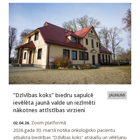
“Dzīvības koks” biedru sapulcē
JAUNUMI
ievēlēta jaunā valde un iezīmēti
nākotnes attīstības virzieni
Zoom platformā
02.04.26.
2026.gada 30. martā notika onkoloģisko pacientu
atbalsta biedrības “Dzīvības koks” atskaišu un vēlēšanu