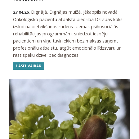
Dignājā, Dignājas muižā, Jēkabpils novadā
27.04.26.
Onkoloģisko pacientu atbalsta biedrība Dzīvības koks
izsludina pieteikšanos rudens–ziemas psihosociālās
rehabilitācijas programmām, sniedzot iespēju
pacientiem un viņu tuviniekiem bez maksas saņemt
profesionālu atbalstu, atgūt emocionālo līdzsvaru un
rast spēku dzīvei pēc diagnozes.
LASĪT VAIRĀK