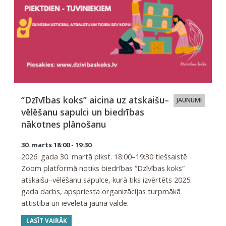
“Dzīvības koks” aicina uz atskaišu–
JAUNUMI
vēlēšanu sapulci un biedrības
nākotnes plānošanu
30. marts 18:00 - 19:30
2026. gada 30. martā plkst. 18:00–19:30 tiešsaistē
Zoom platformā notiks biedrības “Dzīvības koks”
atskaišu–vēlēšanu sapulce, kurā tiks izvērtēts 2025.
gada darbs, apspriesta organizācijas turpmākā
attīstība un ievēlēta jaunā valde.
LASĪT VAIRĀK