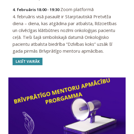
Zoom platformā
4. februāris 18:00 - 19:30
4. februāris visā pasaulē ir Starptautiskā Pretvēža
diena – diena, kas atgādina par atbalsta, līdzcietības
un cilvēcīgas klātbūtnes nozīmi onkoloģijas pacientu
ceļā. Tieši šajā simboliskajā datumā Onkoloģisko
pacientu atbalsta biedrība “Dzīvības koks” uzsāk šī
gada pirmās Brīvprātīgo mentoru apmācības.
LASĪT VAIRĀK