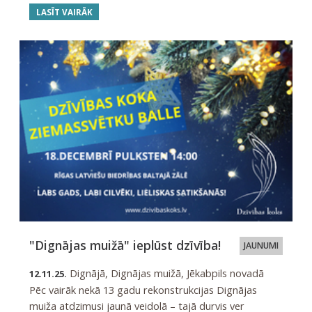
LASĪT VAIRĀK
"Dignājas muižā" ieplūst dzīvība!
JAUNUMI
Dignājā, Dignājas muižā, Jēkabpils novadā
12.11.25.
Pēc vairāk nekā 13 gadu rekonstrukcijas Dignājas
muiža atdzimusi jaunā veidolā – tajā durvis ver