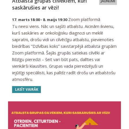
Atbalsta grupas cilvēkiem, kuri
JAUNUMI
saskārušies ar vēzi!
Zoom platformā
17. marts 18:00 - 8. maijs 19:30
Tu neesi viens. Nāc un sajūti atbalstu. Aicinām ikvienu,
kurš saskāries ar onkoloģisku diagnozi un meklē
sapratni, drošu vidi un cilvēcīgu atbalstu, pievienoties
biedrības “Dzīvības koks” savstarpējā atbalsta grupām
Zoom platformā. Šajās grupās satiekas cilvēki ar
līdzīgu pieredzi – šeit vari būt pats, dalīties vai
vienkārši klausīties. Grupas vada pieredzējuši un
iejūtīgi speciālisti, kas palīdz radīt drošu un atbalstošu
atmosfēru.
LASĪT VAIRĀK