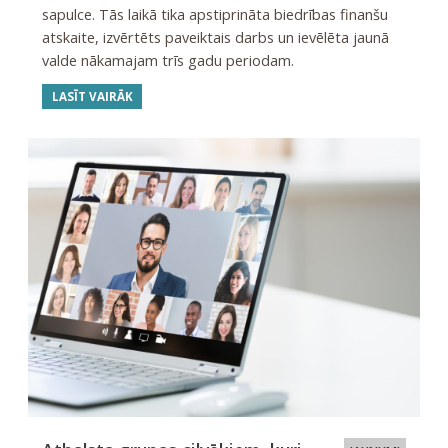
sapulce. Tās laikā tika apstiprināta biedrības finanšu
atskaite, izvērtēts paveiktais darbs un ievēlēta jaunā
valde nākamajam trīs gadu periodam.
LASĪT VAIRĀK