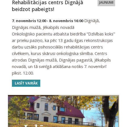
Rehabilitācijas centrs Dignājā
JAUNUMI
beidzot pabeigts!
Dignājā,
7. novembris 12:00 - 8. novembris 16:00
Dignājas muižā, Jēkabpils novadā
Onkoloģisko pacientu atbalsta biedrība “Dzīvības koks”
ar prieku paziņo, ka pēc 13 gadu ilgas rekonstrukcijas
darbu uzsāks psihosociālās rehabilitācijas centrs
cilvēkiem, kurus skārusi onkoloģiska slimība. Centrs
atrodas Dignājas muižā, Dignājas pagastā, Jēkabpils
novadā, un tā svinīgā atklāšana notiks 7. novembrī
plkst. 12.00.
LASĪT VAIRĀK