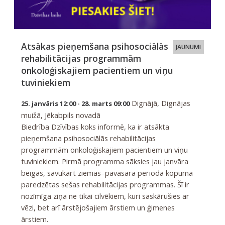
Atsākas pieņemšana psihosociālās
JAUNUMI
rehabilitācijas programmām
onkoloģiskajiem pacientiem un viņu
tuviniekiem
Dignājā, Dignājas
25. janvāris 12:00 - 28. marts 09:00
muižā, Jēkabpils novadā
Biedrība Dzīvības koks informē, ka ir atsākta
pieņemšana psihosociālās rehabilitācijas
programmām onkoloģiskajiem pacientiem un viņu
tuviniekiem. Pirmā programma sāksies jau janvāra
beigās, savukārt ziemas–pavasara periodā kopumā
paredzētas sešas rehabilitācijas programmas. Šī ir
nozīmīga ziņa ne tikai cilvēkiem, kuri saskārušies ar
vēzi, bet arī ārstējošajiem ārstiem un ģimenes
ārstiem.