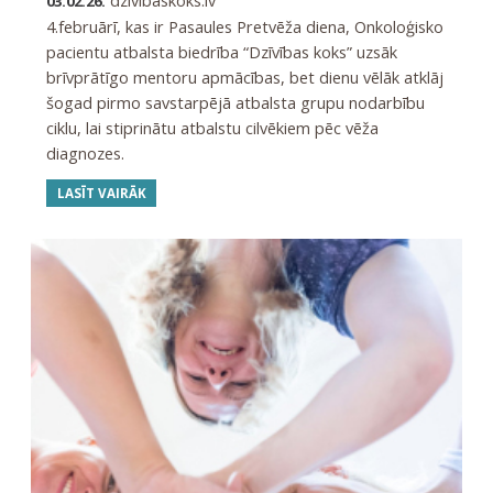
dzivibaskoks.lv
03.02.26.
4.februārī, kas ir Pasaules Pretvēža diena, Onkoloģisko
pacientu atbalsta biedrība “Dzīvības koks” uzsāk
brīvprātīgo mentoru apmācības, bet dienu vēlāk atklāj
šogad pirmo savstarpējā atbalsta grupu nodarbību
ciklu, lai stiprinātu atbalstu cilvēkiem pēc vēža
diagnozes.
LASĪT VAIRĀK