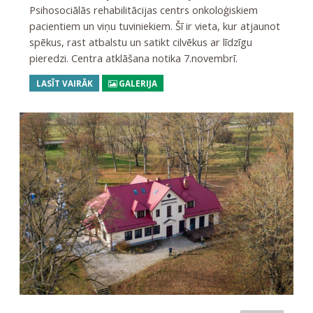
Psihosociālās rehabilitācijas centrs onkoloģiskiem
pacientiem un viņu tuviniekiem. Šī ir vieta, kur atjaunot
spēkus, rast atbalstu un satikt cilvēkus ar līdzīgu
pieredzi. Centra atklāšana notika 7.novembrī.
LASĪT VAIRĀK
GALERIJA