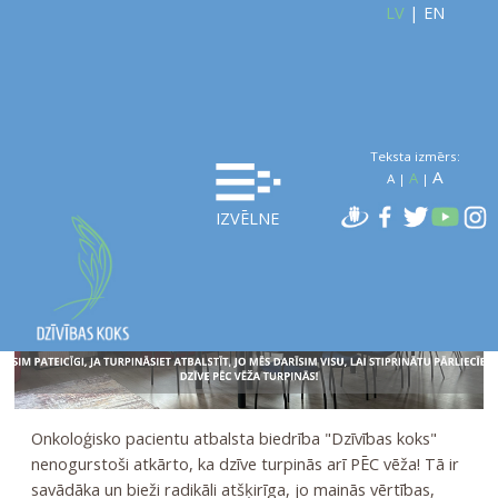
LV
|
EN
Teksta izmērs:
A
A
A
|
|
IZVĒLNE
Onkoloģisko pacientu atbalsta biedrība "Dzīvības koks"
nenogurstoši atkārto, ka dzīve turpinās arī PĒC vēža! Tā ir
savādāka un bieži radikāli atšķirīga, jo mainās vērtības,