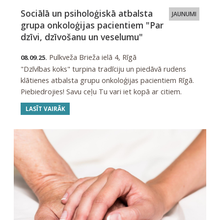
Sociālā un psiholoģiskā atbalsta
JAUNUMI
grupa onkoloģijas pacientiem "Par
dzīvi, dzīvošanu un veselumu"
Pulkveža Brieža ielā 4, Rīgā
08.09.25.
"Dzīvības koks" turpina tradīciju un piedāvā rudens
klātienes atbalsta grupu onkoloģijas pacientiem Rīgā.
Piebiedrojies! Savu ceļu Tu vari iet kopā ar citiem.
LASĪT VAIRĀK