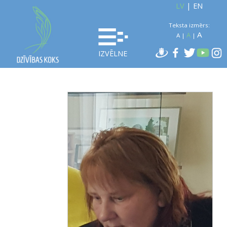
LV
|
EN
Teksta izmērs:
A
A
A
|
|
IZVĒLNE