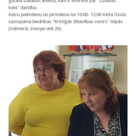
gatava uzklausīt ikvienu, kam ir interese par "Dzīvības
koks" darbību.
Katru piektdienu un pirmdienu no 10:00- 12:00 Velta Ozola
sastopama biedrības "Kristīgās žēlastības centrs" telpās
(Valmierā, Stacijas ielā 26).