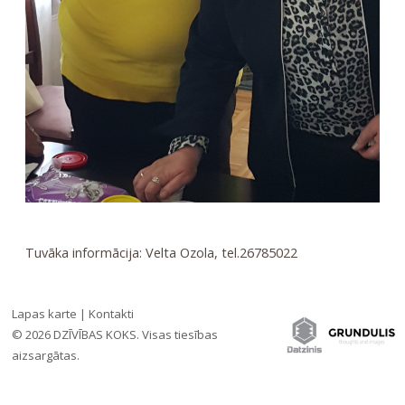
Tuvāka informācija: Velta Ozola, tel.26785022
Lapas karte
|
Kontakti
© 2026 DZĪVĪBAS KOKS. Visas tiesības
Iesaki draugiem:
ATGRIEZTIES
aizsargātas.
»