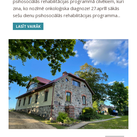
psihosociālās rehabilitācijas programmā cilvēkiem, kuri
zina, ko nozīmē onkoloģiska diagnoze! 27.aprīlī sākās
sešu dienu psihosociālās rehabilitācijas programma...
LASĪT VAIRĀK