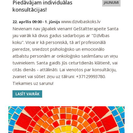
Piedāvājam individuālas
JAUNUMI
konsultācijas!
www.dzivibaskoks.lv
22. aprīlis 09:00 - 1. jūnijs
Nevienam nav jāpaliek vienam! Geštaltterapeite Santa
jau vairāk kā divus gadus sadarbojas ar "Dzīvības
koku". Viņai ir kā personiskā, tā arī profesionālā
pieredze, sniedzot psiholoģisko un emocionālo
atbalstu personām ar onkoloģisko saslimšanu un viņu
tuviniekiem. Santa gaidīs Jūs ceturtdienās klātienē, vai
citās dienās - attālināti. Lai vienotos par konsultāciju,
zvaniet vai sūtiet ziņu uz tālruni: +37129993780.
Tiekamies uz sarunu!
LASĪT VAIRĀK