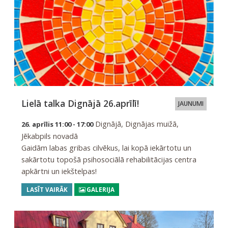
Lielā talka Dignājā 26.aprīlī!
JAUNUMI
Dignājā, Dignājas muižā,
26. aprīlis 11:00 - 17:00
Jēkabpils novadā
Gaidām labas gribas cilvēkus, lai kopā iekārtotu un
sakārtotu topošā psihosociālā rehabilitācijas centra
apkārtni un iekštelpas!
LASĪT VAIRĀK
GALERIJA