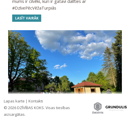
mums ir cilvēki, kuri ir gatavi dalīties ar
#DzīvePēcVēžaTurpiās
LASĪT VAIRĀK
Lapas karte
|
Kontakti
© 2026 DZĪVĪBAS KOKS. Visas tiesības
aizsargātas.
»