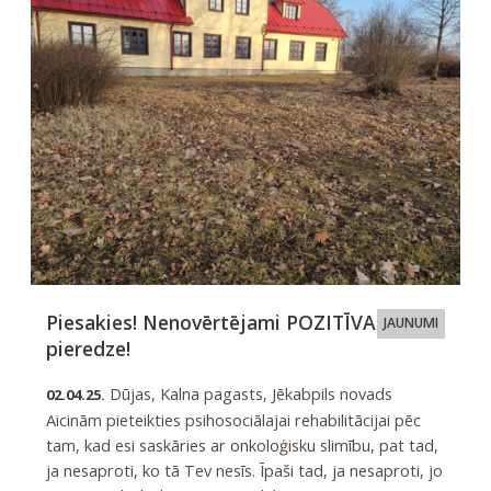
Piesakies! Nenovērtējami POZITĪVA
JAUNUMI
pieredze!
Dūjas, Kalna pagasts, Jēkabpils novads
02.04.25.
Aicinām pieteikties psihosociālajai rehabilitācijai pēc
tam, kad esi saskāries ar onkoloģisku slimību, pat tad,
ja nesaproti, ko tā Tev nesīs. Īpaši tad, ja nesaproti, jo