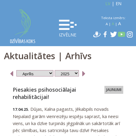
LV
|
EN
Teksta izmērs:
A
A
A
|
|
IZVĒLNE
Aktualitātes | Arhīvs
Piesakies psihosociālajai
JAUNUMI
rehabilitācijai!
Dūjas, Kalna pagasts, Jēkabpils novads
17.04.25.
Nepalaid garām vienreizēju iespēju saprast, ka neesi
viens, un ka dzīve turpinās jēgpilnāk un sakārtotāk arī
pēc slimības, kas satricināja tavu dzīvi! Piesakies