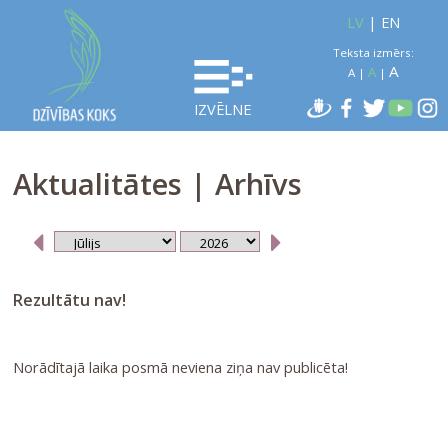
LV
|
EN
Teksta izmērs:
A
A
A
|
|
IZVĒLNE
Aktualitātes | Arhīvs
Rezultātu nav!
Norādītajā laika posmā neviena ziņa nav publicēta!