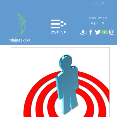
LV
|
EN
Teksta izmērs:
A
A
A
|
|
IZVĒLNE