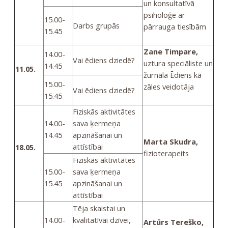
un konsultatīvā
psiholoģe ar
15.00-
Darbs grupās
pārrauga tiesībām
15.45
Zane Timpare,
14.00-
Vai ēdiens dziedē?
uztura speciāliste un
14.45
11.05.
žurnāla Ēdiens kā
15.00-
zāles veidotāja
Vai ēdiens dziedē?
15.45
Fiziskās aktivitātes
14.00-
sava ķermeņa
14.45
apzināšanai un
Marta Skudra,
attīstībai
18.05.
fizioterapeits
Fiziskās aktivitātes
15.00-
sava ķermeņa
15.45
apzināšanai un
attīstībai
Tēja skaistai un
14.00-
kvalitatīvai dzīvei,
Artūrs Tereško,