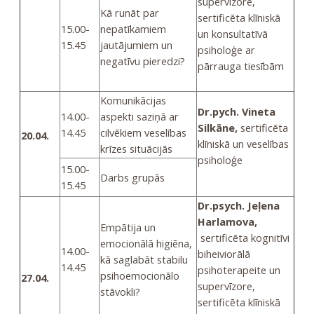
supervīzore,
Kā runāt par
sertificēta klīniskā
15.00-
nepatīkamiem
un konsultatīvā
15.45
jautājumiem un
psiholoģe ar
negatīvu pieredzi?
pārrauga tiesībām
Komunikācijas
Dr.pych. Vineta
14.00-
aspekti saziņā ar
Silkāne,
sertificēta
14.45
cilvēkiem veselības
20.0
4.
klīniskā un veselības
krīzes situācijās
psiholoģe
15.00-
Darbs grupās
15.45
Dr.psych. Jeļena
Harlamova,
Empātija un
sertificēta kognitīvi
emocionālā higiēna,
14.00-
biheiviorālā
kā saglabāt stabilu
14.45
psihoterapeite un
psihoemocionālo
27.04.
supervīzore,
stāvokli?
sertificēta klīniskā