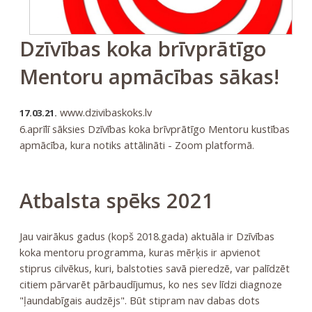
Dzīvības koka brīvprātīgo
Mentoru apmācības sākas!
www.dzivibaskoks.lv
17.03.21.
6.aprīlī sāksies Dzīvības koka brīvprātīgo Mentoru kustības
apmācība, kura notiks attālināti - Zoom platformā.
Atbalsta spēks 2021
Jau vairākus gadus (kopš 2018.gada) aktuāla ir Dzīvības
koka mentoru programma, kuras mērķis ir apvienot
stiprus cilvēkus, kuri, balstoties savā pieredzē, var palīdzēt
citiem pārvarēt pārbaudījumus, ko nes sev līdzi diagnoze
"ļaundabīgais audzējs". Būt stipram nav dabas dots