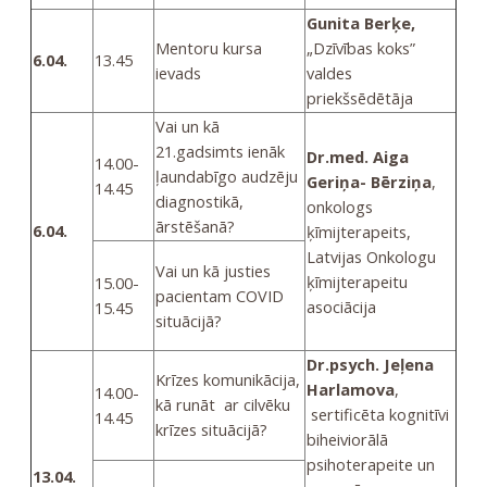
Gunita Berķe,
Mentoru kursa
„Dzīvības koks”
6.04.
13.45
ievads
valdes
priekšsēdētāja
Vai un kā
21.gadsimts ienāk
Dr.med. Aiga
14.00-
ļaundabīgo audzēju
Geriņa- Bērziņa
,
14.45
diagnostikā,
onkologs
ārstēšanā?
6.04.
ķīmijterapeits,
Latvijas Onkologu
Vai un kā justies
ķīmijterapeitu
15.00-
pacientam COVID
asociācija
15.45
situācijā?
Dr.psych. Jeļena
Krīzes komunikācija,
Harlamova
,
14.00-
kā runāt ar cilvēku
sertificēta kognitīvi
14.45
krīzes situācijā?
biheiviorālā
psihoterapeite un
13.04.