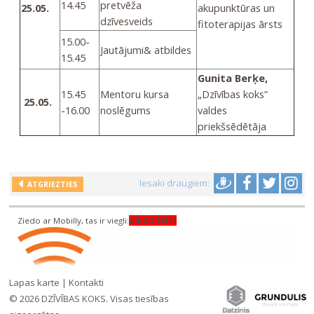
14.45
pretvēža
25.05.
akupunktūras un
dzīvesveids
fitoterapijas ārsts
15.00-
Jautājumi& atbildes
15.45
Gunita Berķe,
15.45
Mentoru kursa
„Dzīvības koks”
25.05.
-16.00
noslēgums
valdes
priekšsēdētāja
Iesaki draugiem:
ATGRIEZTIES
Ziedo ar Mobilly, tas ir viegli:
ZIEDO ŠEIT!
Lapas karte
|
Kontakti
© 2026 DZĪVĪBAS KOKS. Visas tiesības