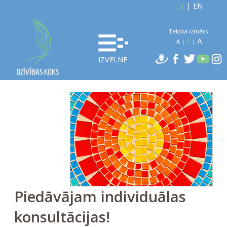
LV
|
EN
Teksta izmērs:
A
A
A
|
|
IZVĒLNE
Piedāvājam individuālas
konsultācijas!