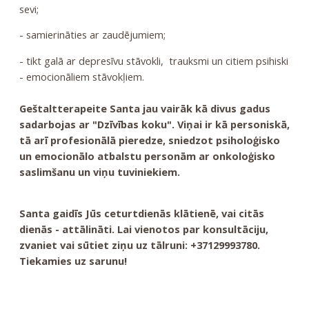
sevi;
- samierināties ar zaudējumiem;
- tikt galā ar depresīvu stāvokli, trauksmi un citiem psihiski
- emocionāliem stāvokļiem.
Geštaltterapeite Santa jau vairāk kā divus gadus
sadarbojas ar "Dzīvības koku". Viņai ir kā personiskā,
tā arī profesionālā pieredze, sniedzot psiholoģisko
un emocionālo atbalstu personām ar onkoloģisko
saslimšanu un viņu tuviniekiem.
Santa gaidīs Jūs ceturtdienās klātienē, vai citās
dienās - attālināti. Lai vienotos par konsultāciju,
zvaniet vai sūtiet ziņu uz tālruni: +37129993780.
Tiekamies uz sarunu!