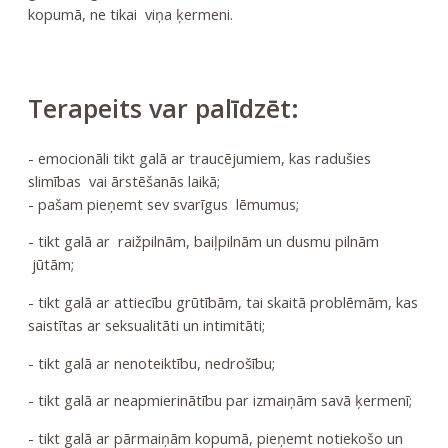
kopumā, ne tikai viņa ķermeni.
Terapeits var palīdzēt:
- emocionāli tikt galā ar traucējumiem, kas radušies
slimības vai ārstēšanās laikā;
- pašam pieņemt sev svarīgus lēmumus;
- tikt galā ar raižpilnām, baiļpilnām un dusmu pilnām
jūtām;
- tikt galā ar attiecību grūtībām, tai skaitā problēmām, kas
saistītas ar seksualitāti un intimitāti;
- tikt galā ar nenoteiktību, nedrošību;
- tikt galā ar neapmierinātību par izmaiņām savā ķermenī;
- tikt galā ar pārmaiņām kopumā, pieņemt notiekošo un