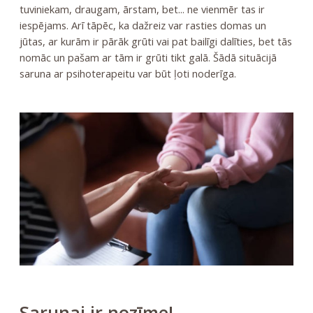
tuviniekam, draugam, ārstam, bet... ne vienmēr tas ir
iespējams. Arī tāpēc, ka dažreiz var rasties domas un
jūtas, ar kurām ir pārāk grūti vai pat bailīgi dalīties, bet tās
nomāc un pašam ar tām ir grūti tikt galā. Šādā situācijā
saruna ar psihoterapeitu var būt ļoti noderīga.
Sarunai ir nozīme!