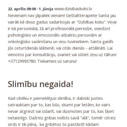
www.dzivibaskoks.lv
22. aprīlis 09:00 - 1. jūnijs
Nevienam nav jāpaliek vienam! Geštaltterapeite Santa jau
vairāk kā divus gadus sadarbojas ar "Dzīvības koku". Viņai
ir kā personiskā, tā arī profesionālā pieredze, sniedzot
psiholoģisko un emocionālo atbalstu personām ar
onkoloģisko saslimšanu un viņu tuviniekiem. Santa gaidīs
Jūs ceturtdienās klātienē, vai citās dienās - attālināti. Lai
vienotos par konsultāciju, zvaniet vai sūtiet ziņu uz tālruni:
+37129993780. Tiekamies uz sarunu!
Slimību negaida!
Kad cilvēku ir piemeklējusi slimība, ir dabiski justies
satrauktam par to, kas būs, skumt par lietām, ko vairs
nevar atgriezt vai izdarīt, vai dusmoties par to, kas šķiet
netaisnīgs. Dažreiz gribas nolīsts savā "alā", tomēr citreiz
sirds ir tik pilna, ka gribētos to pastāstīt kādam