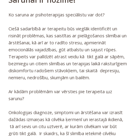
Ko saruna ar psihoterapijas speciālistu var dot?
Ciešā sadarbībā ar terapeitu būs vieglāk identificēt un
risināt problēmas, kas saistītas ar pielāgošanos slimībai un
ārstēšanai, kā arī ar to radīto stresu, apmierināt
emocionālās vajadzības, gūt atbalstu un sajust rūpes.
Terapeits var palīdzēt atrast veidu kā tikt galā ar sāpēm,
bezmiegu un citiem slimības un terapijas laikā raksturīgiem
diskomfortu radošiem stāvokļiem, tai skaitā depresiju,
nemieru, nedrošību, skumjām un bailēm.
Ar kādām problēmām var vērsties pie terapeita шz
sarunu?
Onkologijas diagnoze, simptomi un ārstēšana var izraisīt
dažādas izmaiņas kā cilvēka ķermenī un ierastajā ikdienā,
tā arī sevis un citu uztverē, ar kurām cilvēkam var būt
grūti tikt galā. Ir skaidrs, ka šī slimība ietekmē cilvēku