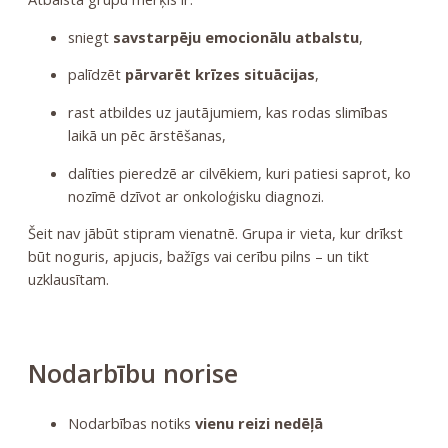
sniegt
savstarpēju emocionālu atbalstu
,
palīdzēt
pārvarēt krīzes situācijas
,
rast atbildes uz jautājumiem, kas rodas slimības
laikā un pēc ārstēšanas,
dalīties pieredzē ar cilvēkiem, kuri patiesi saprot, ko
nozīmē dzīvot ar onkoloģisku diagnozi.
Šeit nav jābūt stipram vienatnē. Grupa ir vieta, kur drīkst
būt noguris, apjucis, bažīgs vai cerību pilns – un tikt
uzklausītam.
Nodarbību norise
Nodarbības notiks
vienu reizi nedēļā