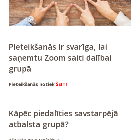
Pieteikšanās ir svarīga, lai
saņemtu Zoom saiti dalībai
grupā
Pieteikšanās notiek
ŠEIT!
Kāpēc piedalīties savstarpējā
atbalsta grupā?
Atbalsta grupu mērķis ir: