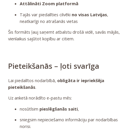
Attālināti Zoom platformā
Tajās var piedalīties cilvēki
no visas Latvijas
,
neatkarīgi no atrašanās vietas
Šis formāts ļauj saņemt atbalstu drošā vidē, savās mājās,
vienlaikus sajūtot kopību ar citiem.
Pieteikšanās – ļoti svarīga
Lai piedalītos nodarbībā,
obligāta ir iepriekšēja
pieteikšanās
.
Uz anketā norādīto e-pastu mēs:
nosūtīsim
pieslēgšanās saiti
,
sniegsim nepieciešamo informāciju par nodarbības
norisi.