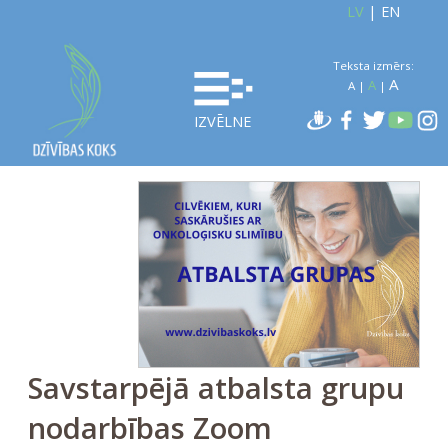
LV
|
EN
Teksta izmērs:
A
A
A
|
|
IZVĒLNE
Savstarpējā atbalsta grupu
nodarbības Zoom