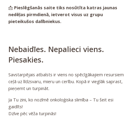
📩
Pieslēgšanās saite tiks nosūtīta katras jaunas
nedēļas pirmdienā, ietverot visus uz grupu
pieteikušos dalībniekus.
Nebaidīes. Nepalieci viens.
Piesakies.
Savstarpējais atbalsts ir viens no spēcīgākajiem resursiem
ceļā uz līdzsvaru, mieru un cerību. Kopā ir vieglāk saprast,
pieņemt un turpināt.
Ja Tu zini, ko nozīmē onkoloģiska slimība – Tu šeit esi
gaidīts!
Dzīve pēc vēža turpinās!