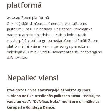
platformā
Zoom platformā
24.02.26.
Onkoloģiskās slimības ceļš nereti ir vientuļš, pilns
jautājumu, bažu un neziņas. Tieši tāpēc Onkoloģisko
pacientu atbalsta biedrība “Dzīvības koks” uzsāk
savstarpējā atbalsta grupu nodarbības attālināti Zoom
platformā, lai ikviens, kam ir personīga pieredze ar
onkoloģisku slimību, varētu saņemt atbalstu neatkarīgi no
dzīvesvietas.
Nepaliec viens!
Izveidotas divas savstarpējā atbalsta grupas.
1. Viena notiks otrdienās pulksten 18:00 - 19:300, to
vada un vadīs "Dzīvības koks" mentore un mākslas
terapeite Gundega Dance.