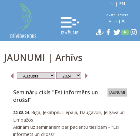
LV
|
EN
Teksta izmērs:
A
A
A
|
|
IZVĒLNE
JAUNUMI | Arhīvs
Semināru cikls "Esi informēts un
JAUNUMI
drošs!"
Rīgā, Jēkabpilī, Liepājā, Daugavpilī, Jelgavā un
22.08.24.
Limbažos
Aicinām uz semināriem par pacientu tiesībām - "Esi
informēts un drošs!".