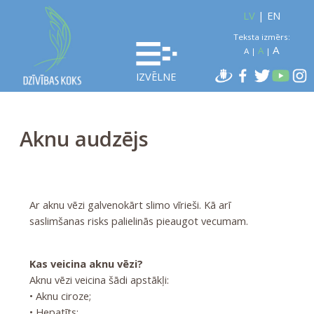
LV
|
EN
Teksta izmērs:
A
A
A
|
|
IZVĒLNE
Aknu audzējs
Ar aknu vēzi galvenokārt slimo vīrieši. Kā arī
saslimšanas risks palielinās pieaugot vecumam.
Kas veicina aknu vēzi?
Aknu vēzi veicina šādi apstākļi:
• Aknu ciroze;
• Hepatīts;