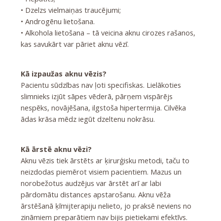
• Dzelzs vielmaiņas traucējumi;
• Androgēnu lietošana.
• Alkohola lietošana – tā veicina aknu cirozes rašanos,
kas savukārt var pāriet aknu vēzī.
Kā izpaužas aknu vēzis?
Pacientu sūdzības nav ļoti specifiskas. Lielākoties
slimnieks izjūt sāpes vēderā, pārņem vispārējs
nespēks, novājēšana, ilgstoša hipertermija. Cilvēka
ādas krāsa mēdz iegūt dzeltenu nokrāsu.
Kā ārstē aknu vēzi?
Aknu vēzis tiek ārstēts ar ķirurģisku metodi, taču to
neizdodas piemērot visiem pacientiem. Mazus un
norobežotus audzējus var ārstēt arī ar labi
pārdomātu distances apstarošanu. Aknu vēža
ārstēšanā ķīmijterapiju nelieto, jo praksē neviens no
zināmiem preparātiem nav bijis pietiekami efektīvs.