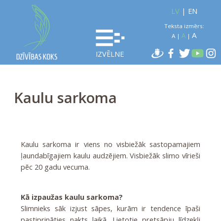
LV
|
EN
Teksta izmērs:
A
A
A
|
|
IZVĒLNE
Kaulu sarkoma
Kaulu sarkoma ir viens no visbiežāk sastopamajiem
ļaundabīgajiem kaulu audzējiem. Visbiežāk slimo vīrieši
pēc 20 gadu vecuma.
Kā izpaužas kaulu sarkoma?
Slimnieks sāk izjust sāpes, kurām ir tendence īpaši
pastiprināties nakts laikā. Lietotie pretsāpju līdzekļi