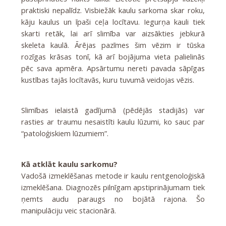
praktiski nepalīdz. Visbiežāk kaulu sarkoma skar roku,
kāju kaulus un īpaši ceļa locītavu. Iegurņa kauli tiek
skarti retāk, lai arī slimība var aizsākties jebkurā
skeleta kaulā. Ārējas pazīmes šim vēzim ir tūska
rozīgas krāsas tonī, kā arī bojājuma vieta palielinās
pēc sava apmēra. Apsārtumu nereti pavada sāpīgas
kustības tajās locītavās, kuru tuvumā veidojas vēzis.
Slimības ielaistā gadījumā (pēdējās stadijās) var
rasties ar traumu nesaistīti kaulu lūzumi, ko sauc par
“patoloģiskiem lūzumiem”.
Kā atklāt kaulu sarkomu?
Vadošā izmeklēšanas metode ir kaulu rentgenoloģiskā
izmeklēšana. Diagnozēs pilnīgam apstiprinājumam tiek
ņemts audu paraugs no bojātā rajona. Šo
manipulāciju veic stacionārā.