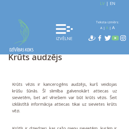
LV
|
EN
Teksta izmērs:
A
A
A
|
|
IZVĒLNE
Krūts audzējs
Krūts vēzis ir kancerogēns audzējs, kurš veidojas
krūšu šūnās. Šī slimība galvenokārt attiecas uz
sievietēm, bet arī vīriešiem var būt krūts vēzis. Šeit
izklāstītā informācija attiecas tikai uz sievietes krūts
vēzi.
Krūtīs ir dziedzeri, kas ražo pienu sievietēm, kurām ir