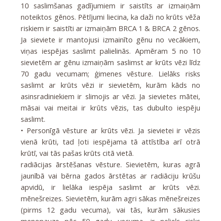
10 saslimšanas gadījumiem ir saistīts ar izmaiņām
noteiktos gēnos. Pētījumi liecina, ka daži no krūts vēža
riskiem ir saistīti ar izmaiņām BRCA 1 & BRCA 2 gēnos.
Ja sieviete ir mantojusi izmainīto gēnu no vecākiem,
viņas iespējas saslimt palielinās. Apmēram 5 no 10
sievietēm ar gēnu izmaiņām saslimst ar krūts vēzi līdz
70 gadu vecumam; ģimenes vēsture. Lielāks risks
saslimt ar krūts vēzi ir sievietēm, kurām kāds no
asinsradiniekiem ir slimojis ar vēzi. Ja sievietes mātei,
māsai vai meitai ir krūts vēzis, tas dubulto iespēju
saslimt.
• Personīgā vēsture ar krūts vēzi. Ja sievietei ir vēzis
vienā krūti, tad ļoti iespējama tā attīstība arī otrā
krūtī, vai tās pašas krūts citā vietā.
radiācijas ārstēšanas vēsture. Sievietēm, kuras agrā
jaunībā vai bērna gados ārstētas ar radiāciju krūšu
apvidū, ir lielāka iespēja saslimt ar krūts vēzi.
mēnešreizes. Sievietēm, kurām agri sākas mēnešreizes
(pirms 12 gadu vecuma), vai tās, kurām sākusies