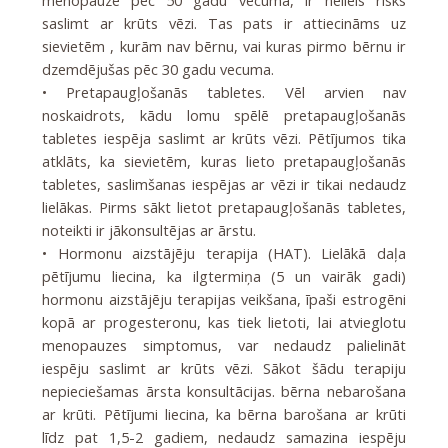
menopauze pēc 50 gadu vecuma, ir neliels risks
saslimt ar krūts vēzi. Tas pats ir attiecināms uz
sievietēm , kurām nav bērnu, vai kuras pirmo bērnu ir
dzemdējušas pēc 30 gadu vecuma.
• Pretapaugļošanās tabletes. Vēl arvien nav
noskaidrots, kādu lomu spēlē pretapaugļošanās
tabletes iespēja saslimt ar krūts vēzi. Pētījumos tika
atklāts, ka sievietēm, kuras lieto pretapaugļošanās
tabletes, saslimšanas iespējas ar vēzi ir tikai nedaudz
lielākas. Pirms sākt lietot pretapaugļošanās tabletes,
noteikti ir jākonsultējas ar ārstu.
• Hormonu aizstājēju terapija (HAT). Lielākā daļa
pētījumu liecina, ka ilgtermiņa (5 un vairāk gadi)
hormonu aizstājēju terapijas veikšana, īpaši estrogēni
kopā ar progesteronu, kas tiek lietoti, lai atvieglotu
menopauzes simptomus, var nedaudz palielināt
iespēju saslimt ar krūts vēzi. Sākot šādu terapiju
nepieciešamas ārsta konsultācijas. bērna nebarošana
ar krūti. Pētījumi liecina, ka bērna barošana ar krūti
līdz pat 1,5-2 gadiem, nedaudz samazina iespēju