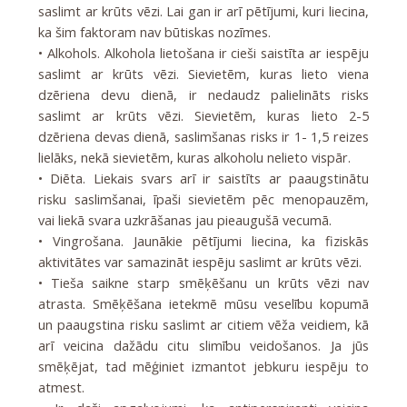
saslimt ar krūts vēzi. Lai gan ir arī pētījumi, kuri liecina,
ka šim faktoram nav būtiskas nozīmes.
• Alkohols. Alkohola lietošana ir cieši saistīta ar iespēju
saslimt ar krūts vēzi. Sievietēm, kuras lieto viena
dzēriena devu dienā, ir nedaudz palielināts risks
saslimt ar krūts vēzi. Sievietēm, kuras lieto 2-5
dzēriena devas dienā, saslimšanas risks ir 1- 1,5 reizes
lielāks, nekā sievietēm, kuras alkoholu nelieto vispār.
• Diēta. Liekais svars arī ir saistīts ar paaugstinātu
risku saslimšanai, īpaši sievietēm pēc menopauzēm,
vai liekā svara uzkrāšanas jau pieaugušā vecumā.
• Vingrošana. Jaunākie pētījumi liecina, ka fiziskās
aktivitātes var samazināt iespēju saslimt ar krūts vēzi.
• Tieša saikne starp smēķēšanu un krūts vēzi nav
atrasta. Smēķēšana ietekmē mūsu veselību kopumā
un paaugstina risku saslimt ar citiem vēža veidiem, kā
arī veicina dažādu citu slimību veidošanos. Ja jūs
smēķējat, tad mēģiniet izmantot jebkuru iespēju to
atmest.