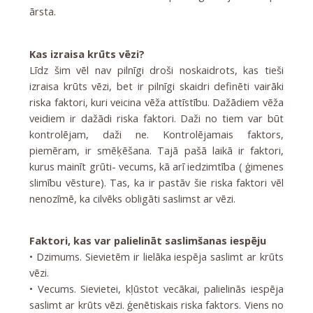
ārsta.
Kas izraisa krūts vēzi?
Līdz šim vēl nav pilnīgi droši noskaidrots, kas tieši
izraisa krūts vēzi, bet ir pilnīgi skaidri definēti vairāki
riska faktori, kuri veicina vēža attīstību. Dažādiem vēža
veidiem ir dažādi riska faktori. Daži no tiem var būt
kontrolējam, daži ne. Kontrolējamais faktors,
piemēram, ir smēķēšana. Tajā pašā laikā ir faktori,
kurus mainīt grūti- vecums, kā arī iedzimtība ( ģimenes
slimību vēsture). Tas, ka ir pastāv šie riska faktori vēl
nenozīmē, ka cilvēks obligāti saslimst ar vēzi.
Faktori, kas var palielināt saslimšanas iespēju
• Dzimums. Sievietēm ir lielāka iespēja saslimt ar krūts
vēzi.
• Vecums. Sievietei, kļūstot vecākai, palielinās iespēja
saslimt ar krūts vēzi. ģenētiskais riska faktors. Viens no