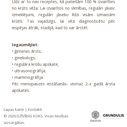
Līdz ar to nav receptes, kā patiešām 100 % izvairīties
no krūts vēža. Lai izvairītos no slimības, regulāri jāveic
izmeklējumi, regulāri jāseko līdzi visām izmaiņām
krūtīs. Tas vajadzīgs, lai vēzi diagnosticētu pēc
iespējas ātrāk, stadijā, kad to var ārstēt.
Iegaumējiet:
• ģimenes ārsts;
• ginekologs;
• regulāra krūšu apskate;
• ultrasonogrāfija;
• mammogrāfija.
Pēc menopauzes iestāšanās- vismaz 2-x gadā ārsta
apskates.
Lapas karte
|
Kontakti
© 2026 DZĪVĪBAS KOKS. Visas tiesības
Iesaki draugiem:
ATGRIEZTIES
aizsargātas.
»