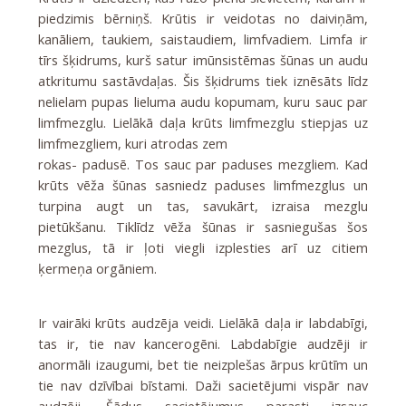
piedzimis bērniņš. Krūtis ir veidotas no daiviņām,
kanāliem, taukiem, saistaudiem, limfvadiem. Limfa ir
tīrs šķidrums, kurš satur imūnsistēmas šūnas un audu
atkritumu sastāvdaļas. Šis šķidrums tiek iznēsāts līdz
nelielam pupas lieluma audu kopumam, kuru sauc par
limfmezglu. Lielākā daļa krūts limfmezglu stiepjas uz
limfmezgliem, kuri atrodas zem
rokas- padusē. Tos sauc par paduses mezgliem. Kad
krūts vēža šūnas sasniedz paduses limfmezglus un
turpina augt un tas, savukārt, izraisa mezglu
pietūkšanu. Tiklīdz vēža šūnas ir sasniegušas šos
mezglus, tā ir ļoti viegli izplesties arī uz citiem
ķermeņa orgāniem.
Ir vairāki krūts audzēja veidi. Lielākā daļa ir labdabīgi,
tas ir, tie nav kancerogēni. Labdabīgie audzēji ir
anormāli izaugumi, bet tie neizplešas ārpus krūtīm un
tie nav dzīvībai bīstami. Daži sacietējumi vispār nav