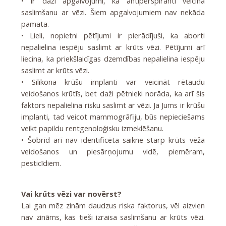
• Ir daži apgalvojumi, ka antiperspiranti veicina
saslimšanu ar vēzi. Šiem apgalvojumiem nav nekāda
pamata.
• Lieli, nopietni pētījumi ir pierādījuši, ka aborti
nepalielina iespēju saslimt ar krūts vēzi. Pētījumi arī
liecina, ka priekšlaicīgas dzemdības nepalielina iespēju
saslimt ar krūts vēzi.
• Silikona krūšu implanti var veicināt rētaudu
veidošanos krūtīs, bet daži pētnieki norāda, ka arī šis
faktors nepalielina risku saslimt ar vēzi. Ja Jums ir krūšu
implanti, tad veicot mammogrāfiju, būs nepieciešams
veikt papildu rentgenoloģisku izmeklēšanu.
• Šobrīd arī nav identificēta saikne starp krūts vēža
veidošanos un piesārņojumu vidē, piemēram,
pesticīdiem.
Vai krūts vēzi var novērst?
Lai gan mēz zinām daudzus riska faktorus, vēl aizvien
nav zināms, kas tieši izraisa saslimšanu ar krūts vēzi.