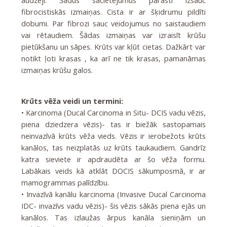
audzēji. Šādus sacietējumus parasti izsauc
fibrocistiskās izmaiņas. Cista ir ar šķidrumu pildīti
dobumi. Par fibrozi sauc veidojumus no saistaudiem
vai rētaudiem. Šādas izmaiņas var izraisīt krūšu
pietūkšanu un sāpes. Krūts var kļūt cietas. Dažkārt var
notikt ļoti krasas , ka arī ne tik krasas, pamanāmas
izmaiņas krūšu galos.
Krūts vēža veidi un termini:
• Karcinoma (Ducal Carcinoma in Situ- DCIS vadu vēzis,
piena dziedzera vēzis)- tas ir biežāk sastopamais
neinvazīvā krūts vēža vieds. Vēzis ir ierobežots krūts
kanālos, tas neizplatās uz krūts taukaudiem. Gandrīz
katra sieviete ir apdraudēta ar šo vēža formu.
Labākais veids kā atklāt DOCIS sākumposmā, ir ar
mamogrammas palīdzību.
• Invazīvā kanālu karcinoma (Invasive Ducal Carcinoma
IDC- invazīvs vadu vēzis)- šis vēzis sākās piena ejās un
kanālos. Tas izlaužas ārpus kanāla sieniņām un