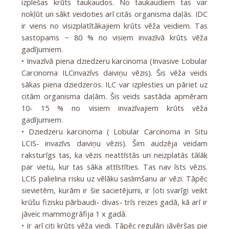
izplešas krūts taukaudos. No taukaudiem tas var
nokļūt un sākt veidoties arī citās organisma daļās. IDC
ir viens no visizplatītākajiem krūts vēža veidiem. Tas
sastopams ~ 80 % no visiem invazīvā krūts vēža
gadījumiem.
• Invazīvā piena dziedzeru karcinoma (Invasive Lobular
Carcinoma ILCinvazīvs daiviņu vēzis). Šis vēža veids
sākas piena dziedzeros. ILC var izplesties un pāriet uz
citām organisma daļām. Šis veids sastāda apmēram
10- 15 % no visiem invazīvajiem krūts vēža
gadījumiem.
• Dziedzeru karcinoma ( Lobular Carcinoma in Situ
LCIS- invazīvs daiviņu vēzis). Šim audzēja veidam
raksturīgs tas, ka vēzis neattīstās un neizplatās tālāk
par vietu, kur tas sāka attīstīties. Tas nav īsts vēzis.
LCIS palielina risku uz vēlāku saslimšanu ar vēzi. Tāpēc
sievietēm, kurām ir šie sacietējumi, ir ļoti svarīgi veikt
krūšu fizisku pārbaudi- divas- trīs reizes gadā, kā arī ir
jāveic mammogrāfija 1 x gadā.
• Ir arī citi krūts vēža viedi. Tāpēc regulāri jāvēršas pie