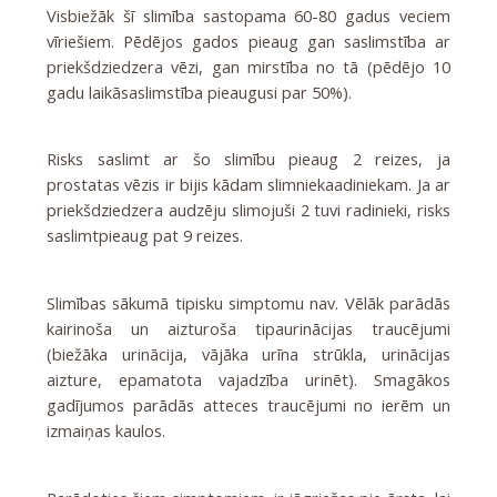
Visbiežāk šī slimība sastopama 60-80 gadus veciem
vīriešiem. Pēdējos gados pieaug gan saslimstība ar
priekšdziedzera vēzi, gan mirstība no tā (pēdējo 10
gadu laikāsaslimstība pieaugusi par 50%).
Risks saslimt ar šo slimību pieaug 2 reizes, ja
prostatas vēzis ir bijis kādam slimniekaadiniekam. Ja ar
priekšdziedzera audzēju slimojuši 2 tuvi radinieki, risks
saslimtpieaug pat 9 reizes.
Slimības sākumā tipisku simptomu nav. Vēlāk parādās
kairinoša un aizturoša tipaurinācijas traucējumi
(biežāka urinācija, vājāka urīna strūkla, urinācijas
aizture, epamatota vajadzība urinēt). Smagākos
gadījumos parādās atteces traucējumi no ierēm un
izmaiņas kaulos.