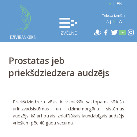
LV
|
EN
Teksta izmērs:
A
A
A
|
|
IZVĒLNE
Prostatas jeb
priekšdziedzera audzējs
Priekšdziedzera vēzis ir visbiežāk sastopams vīriešu
urīnizvadsistēmas un dzimumorgānu sistēmas
audzējs, kā arī otrais izplatītākais ļaundabīgais audzējs
vriešiem pēc 40 gadu vecuma.