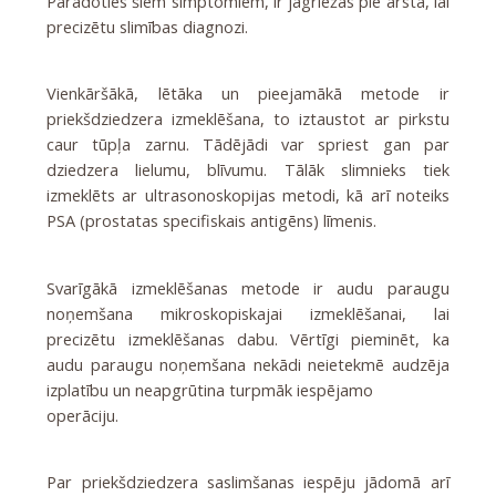
Parādoties šiem simptomiem, ir jāgriežas pie ārsta, lai
precizētu slimības diagnozi.
Vienkāršākā, lētāka un pieejamākā metode ir
priekšdziedzera izmeklēšana, to iztaustot ar pirkstu
caur tūpļa zarnu. Tādējādi var spriest gan par
dziedzera lielumu, blīvumu. Tālāk slimnieks tiek
izmeklēts ar ultrasonoskopijas metodi, kā arī noteiks
PSA (prostatas specifiskais antigēns) līmenis.
Svarīgākā izmeklēšanas metode ir audu paraugu
noņemšana mikroskopiskajai izmeklēšanai, lai
precizētu izmeklēšanas dabu. Vērtīgi pieminēt, ka
audu paraugu noņemšana nekādi neietekmē audzēja
izplatību un neapgrūtina turpmāk iespējamo
operāciju.
Par priekšdziedzera saslimšanas iespēju jādomā arī