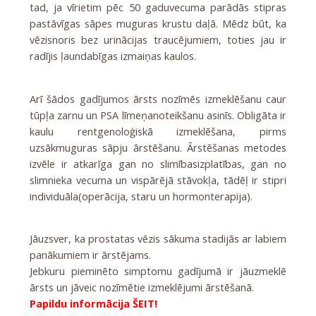
tad, ja vīrietim pēc 50 gaduvecuma parādās stipras
pastāvīgas sāpes muguras krustu daļā. Mēdz būt, ka
vēzisnoris bez urinācijas traucējumiem, toties jau ir
radījis ļaundabīgas izmaiņas kaulos.
Arī šādos gadījumos ārsts nozīmēs izmeklēšanu caur
tūpļa zarnu un PSA līmeņanoteikšanu asinīs. Obligāta ir
kaulu rentgenoloģiskā izmeklēšana, pirms
uzsākmuguras sāpju ārstēšanu. Ārstēšanas metodes
izvēle ir atkarīga gan no slimībasizplatības, gan no
slimnieka vecuma un vispārējā stāvokļa, tādēļ ir stipri
individuāla(operācija, staru un hormonterapija).
Jāuzsver, ka prostatas vēzis sākuma stadijās ar labiem
panākumiem ir ārstējams.
Jebkuru pieminēto simptomu gadījumā ir jāuzmeklē
ārsts un jāveic nozīmētie izmeklējumi ārstēšanā.
Papildu informācija ŠEIT!