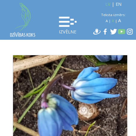
LV
|
EN
Teksta izmērs:
A
A
A
|
|
IZVĒLNE