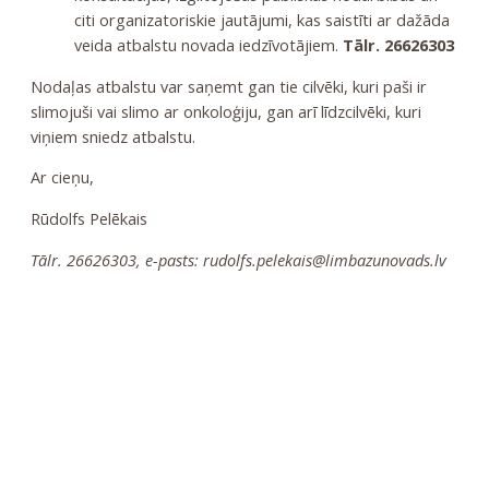
citi organizatoriskie jautājumi, kas saistīti ar dažāda
veida atbalstu novada iedzīvotājiem.
Tālr. 26626303
Nodaļas atbalstu var saņemt gan tie cilvēki, kuri paši ir
slimojuši vai slimo ar onkoloģiju, gan arī līdzcilvēki, kuri
viņiem sniedz atbalstu.
Ar cieņu,
Rūdolfs Pelēkais
Tālr. 26626303, e-pasts:
rudolfs.pelekais@limbazunovads.lv