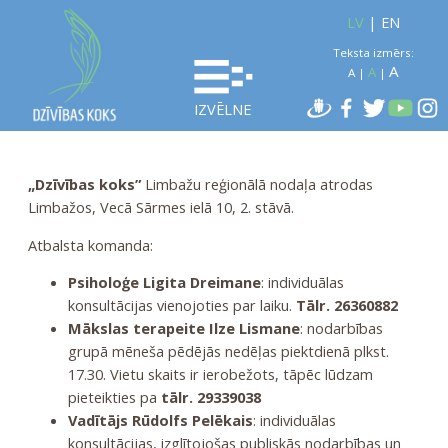
LV
|
EN
Teksta izmērs:
A
A
A
|
|
IZVĒLNE
„Dzīvības koks”
Limbažu reģionālā nodaļa atrodas
Limbažos, Vecā Sārmes ielā 10, 2. stāvā.
Atbalsta komanda:
Psiholoģe Ligita Dreimane
: individuālas
konsultācijas vienojoties par laiku.
Tālr. 26360882
Mākslas terapeite Ilze Lismane
: nodarbības
grupā mēneša pēdējās nedēļas piektdienā plkst.
17.30. Vietu skaits ir ierobežots, tāpēc lūdzam
pieteikties pa
tālr. 29339038
Vadītājs Rūdolfs Pelēkais
: individuālas
konsultācijas, izglītojošas publiskās nodarbības un