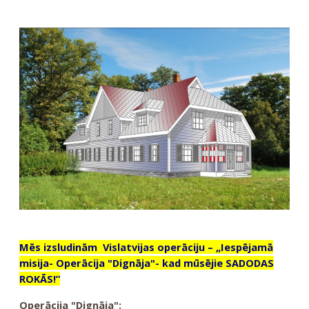
Mēs izsludinām Vislatvijas operāciju – „Iespējamā
misija- Operācija "Dignāja"- kad mūsējie SADODAS
ROKĀS!”
Operācija "Dignāja":