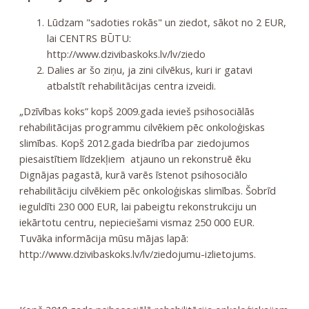
Lūdzam "sadoties rokās" un ziedot, sākot no 2 EUR,
lai CENTRS BŪTU:
http://www.dzivibaskoks.lv/lv/ziedo
Dalies ar šo ziņu, ja zini cilvēkus, kuri ir gatavi
atbalstīt rehabilitācijas centra izveidi.
„Dzīvības koks” kopš 2009.gada ievieš psihosociālās
rehabilitācijas programmu cilvēkiem pēc onkoloģiskas
slimības. Kopš 2012.gada biedrība par ziedojumos
piesaistītiem līdzekļiem atjauno un rekonstruē ēku
Dignājas pagastā, kurā varēs īstenot psihosociālo
rehabilitāciju cilvēkiem pēc onkoloģiskas slimības. Šobrīd
ieguldīti 230 000 EUR, lai pabeigtu rekonstrukciju un
iekārtotu centru, nepieciešami vismaz 250 000 EUR.
Tuvāka informācija mūsu mājas lapā:
http://www.dzivibaskoks.lv/lv/ziedojumu-izlietojums
.