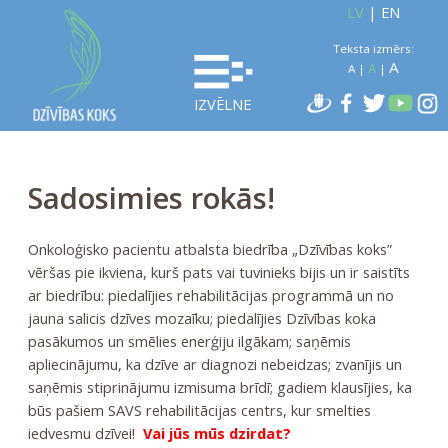
LV
|
EN
Teksta izmērs:
A
A
A
|
|
IZVĒLNE
Sadosimies rokās!
Onkoloģisko pacientu atbalsta biedrība „Dzīvības koks”
vēršas pie ikviena, kurš pats vai tuvinieks bijis un ir saistīts
ar biedrību: piedalījies rehabilitācijas programmā un no
jauna salicis dzīves mozaīku; piedalījies Dzīvības koka
pasākumos un smēlies enerģiju ilgākam; saņēmis
apliecinājumu, ka dzīve ar diagnozi nebeidzas; zvanījis un
saņēmis stiprinājumu izmisuma brīdī; gadiem klausījies, ka
būs pašiem SAVS rehabilitācijas centrs, kur smelties
iedvesmu dzīvei!
Vai jūs mūs dzirdat?