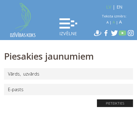
LV
|
EN
Teksta izmērs:
A
A
A
|
|
IZVĒLNE
Piesakies jaunumiem
PIETEIKTIES