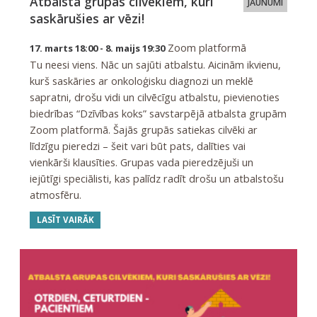
Atbalsta grupas cilvēkiem, kuri
JAUNUMI
saskārušies ar vēzi!
Zoom platformā
17. marts 18:00 - 8. maijs 19:30
Tu neesi viens. Nāc un sajūti atbalstu. Aicinām ikvienu,
kurš saskāries ar onkoloģisku diagnozi un meklē
sapratni, drošu vidi un cilvēcīgu atbalstu, pievienoties
biedrības “Dzīvības koks” savstarpējā atbalsta grupām
Zoom platformā. Šajās grupās satiekas cilvēki ar
līdzīgu pieredzi – šeit vari būt pats, dalīties vai
vienkārši klausīties. Grupas vada pieredzējuši un
iejūtīgi speciālisti, kas palīdz radīt drošu un atbalstošu
atmosfēru.
LASĪT VAIRĀK