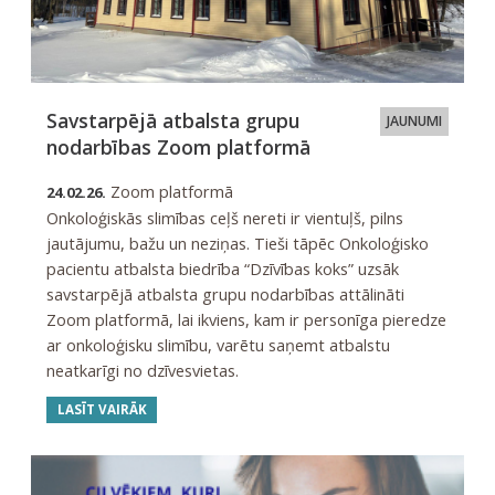
Savstarpējā atbalsta grupu
JAUNUMI
nodarbības Zoom platformā
Zoom platformā
24.02.26.
Onkoloģiskās slimības ceļš nereti ir vientuļš, pilns
jautājumu, bažu un neziņas. Tieši tāpēc Onkoloģisko
pacientu atbalsta biedrība “Dzīvības koks” uzsāk
savstarpējā atbalsta grupu nodarbības attālināti
Zoom platformā, lai ikviens, kam ir personīga pieredze
ar onkoloģisku slimību, varētu saņemt atbalstu
neatkarīgi no dzīvesvietas.
LASĪT VAIRĀK