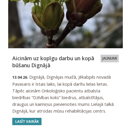
Aicinām uz kopīgu darbu un kopā
JAUNUMI
būšanu Dignājā
Dignājā, Dignājas muižā, Jēkabpils novadā
13.04.26.
Pavasaris ir īstais laiks, lai kopā darītu lielas lietas.
Tāpēc aicinām Onkoloģisko pacientu atbalsta
biedrības “Dzīvības koks” biedrus, atbalstītājus,
draugus un kaimiņus pievienoties mums Lielajā talkā
Dignājā, kur atrodas mūsu rehabilitācijas centrs.
LASĪT VAIRĀK