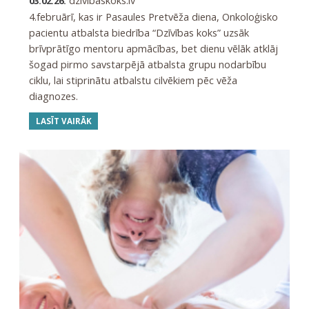
dzivibaskoks.lv
03.02.26.
4.februārī, kas ir Pasaules Pretvēža diena, Onkoloģisko
pacientu atbalsta biedrība “Dzīvības koks” uzsāk
brīvprātīgo mentoru apmācības, bet dienu vēlāk atklāj
šogad pirmo savstarpējā atbalsta grupu nodarbību
ciklu, lai stiprinātu atbalstu cilvēkiem pēc vēža
diagnozes.
LASĪT VAIRĀK