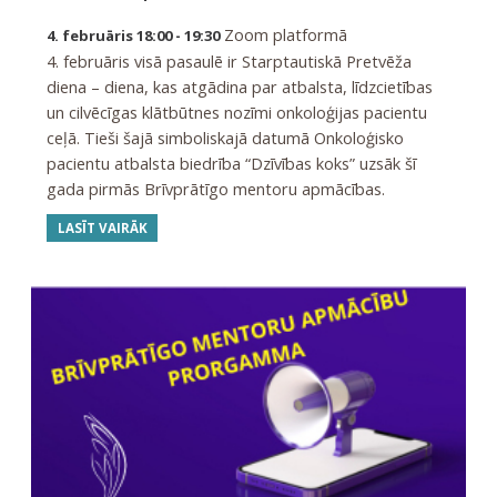
Zoom platformā
4. februāris 18:00 - 19:30
4. februāris visā pasaulē ir Starptautiskā Pretvēža
diena – diena, kas atgādina par atbalsta, līdzcietības
un cilvēcīgas klātbūtnes nozīmi onkoloģijas pacientu
ceļā. Tieši šajā simboliskajā datumā Onkoloģisko
pacientu atbalsta biedrība “Dzīvības koks” uzsāk šī
gada pirmās Brīvprātīgo mentoru apmācības.
LASĪT VAIRĀK