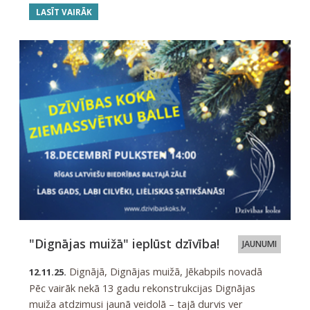
LASĪT VAIRĀK
"Dignājas muižā" ieplūst dzīvība!
JAUNUMI
Dignājā, Dignājas muižā, Jēkabpils novadā
12.11.25.
Pēc vairāk nekā 13 gadu rekonstrukcijas Dignājas
muiža atdzimusi jaunā veidolā – tajā durvis ver