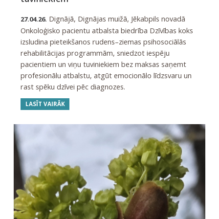
Dignājā, Dignājas muižā, Jēkabpils novadā
27.04.26.
Onkoloģisko pacientu atbalsta biedrība Dzīvības koks
izsludina pieteikšanos rudens–ziemas psihosociālās
rehabilitācijas programmām, sniedzot iespēju
pacientiem un viņu tuviniekiem bez maksas saņemt
profesionālu atbalstu, atgūt emocionālo līdzsvaru un
rast spēku dzīvei pēc diagnozes.
LASĪT VAIRĀK