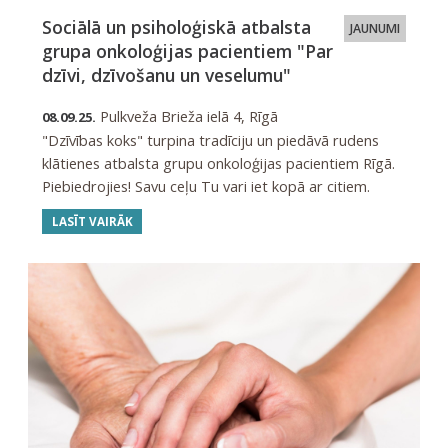
Sociālā un psiholoģiskā atbalsta
JAUNUMI
grupa onkoloģijas pacientiem "Par
dzīvi, dzīvošanu un veselumu"
Pulkveža Brieža ielā 4, Rīgā
08.09.25.
"Dzīvības koks" turpina tradīciju un piedāvā rudens
klātienes atbalsta grupu onkoloģijas pacientiem Rīgā.
Piebiedrojies! Savu ceļu Tu vari iet kopā ar citiem.
LASĪT VAIRĀK