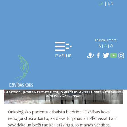
LV
|
EN
Teksta izmērs:
A
A
A
|
|
IZVĒLNE
Onkoloģisko pacientu atbalsta biedrība "Dzīvības koks"
nenogurstoši atkārto, ka dzīve turpinās arī PĒC vēža! Tā ir
savādāka un bieži radikāli atšķirīga, jo mainās vērtības,