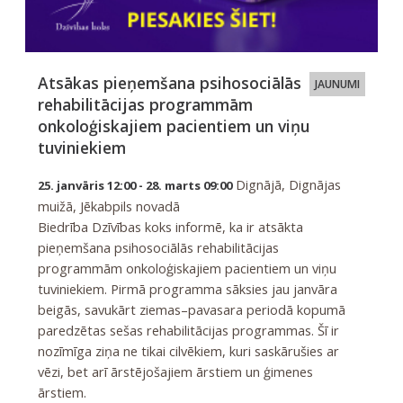
Atsākas pieņemšana psihosociālās
JAUNUMI
rehabilitācijas programmām
onkoloģiskajiem pacientiem un viņu
tuviniekiem
Dignājā, Dignājas
25. janvāris 12:00 - 28. marts 09:00
muižā, Jēkabpils novadā
Biedrība Dzīvības koks informē, ka ir atsākta
pieņemšana psihosociālās rehabilitācijas
programmām onkoloģiskajiem pacientiem un viņu
tuviniekiem. Pirmā programma sāksies jau janvāra
beigās, savukārt ziemas–pavasara periodā kopumā
paredzētas sešas rehabilitācijas programmas. Šī ir
nozīmīga ziņa ne tikai cilvēkiem, kuri saskārušies ar
vēzi, bet arī ārstējošajiem ārstiem un ģimenes
ārstiem.