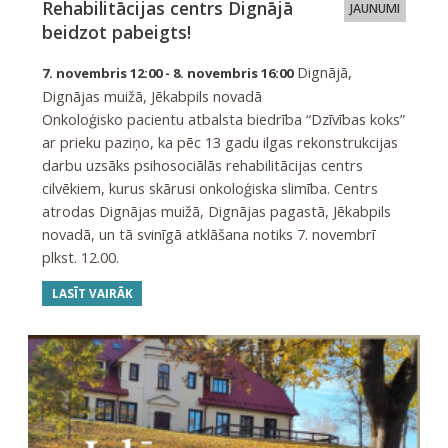
Rehabilitācijas centrs Dignājā
JAUNUMI
beidzot pabeigts!
Dignājā,
7. novembris 12:00 - 8. novembris 16:00
Dignājas muižā, Jēkabpils novadā
Onkoloģisko pacientu atbalsta biedrība “Dzīvības koks”
ar prieku paziņo, ka pēc 13 gadu ilgas rekonstrukcijas
darbu uzsāks psihosociālās rehabilitācijas centrs
cilvēkiem, kurus skārusi onkoloģiska slimība. Centrs
atrodas Dignājas muižā, Dignājas pagastā, Jēkabpils
novadā, un tā svinīgā atklāšana notiks 7. novembrī
plkst. 12.00.
LASĪT VAIRĀK