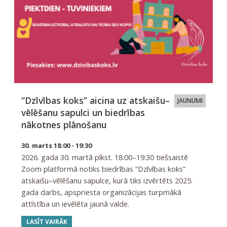
“Dzīvības koks” aicina uz atskaišu–
JAUNUMI
vēlēšanu sapulci un biedrības
nākotnes plānošanu
30. marts 18:00 - 19:30
2026. gada 30. martā plkst. 18:00–19:30 tiešsaistē
Zoom platformā notiks biedrības “Dzīvības koks”
atskaišu–vēlēšanu sapulce, kurā tiks izvērtēts 2025.
gada darbs, apspriesta organizācijas turpmākā
attīstība un ievēlēta jaunā valde.
LASĪT VAIRĀK