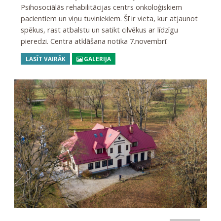
Psihosociālās rehabilitācijas centrs onkoloģiskiem
pacientiem un viņu tuviniekiem. Šī ir vieta, kur atjaunot
spēkus, rast atbalstu un satikt cilvēkus ar līdzīgu
pieredzi. Centra atklāšana notika 7.novembrī.
LASĪT VAIRĀK
GALERIJA