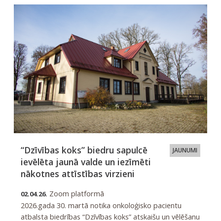
“Dzīvības koks” biedru sapulcē
JAUNUMI
ievēlēta jaunā valde un iezīmēti
nākotnes attīstības virzieni
Zoom platformā
02.04.26.
2026.gada 30. martā notika onkoloģisko pacientu
atbalsta biedrības “Dzīvības koks” atskaišu un vēlēšanu