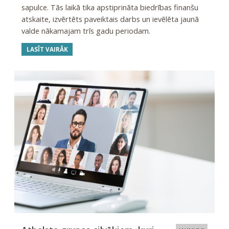
sapulce. Tās laikā tika apstiprināta biedrības finanšu
atskaite, izvērtēts paveiktais darbs un ievēlēta jaunā
valde nākamajam trīs gadu periodam.
LASĪT VAIRĀK