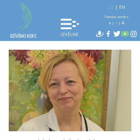
LV
|
EN
Teksta izmērs:
A
A
A
|
|
IZVĒLNE