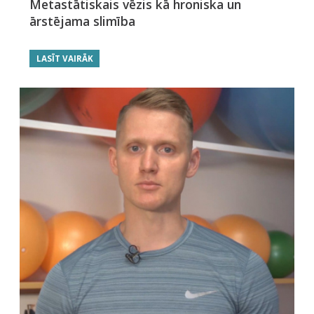
Metastātiskais vēzis kā hroniska un
ārstējama slimība
LASĪT VAIRĀK