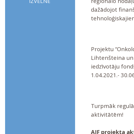
IZVĒLNE
reģionālo nodaļu
dažādojot finanš
tehnoloģiskaji
Projektu “Onkolo
Lihtenšteina un
iedzīvotāju fond
1.04.2021.- 30.0
Turpmāk regulār
aktivitātēm!
AIF projekta ak