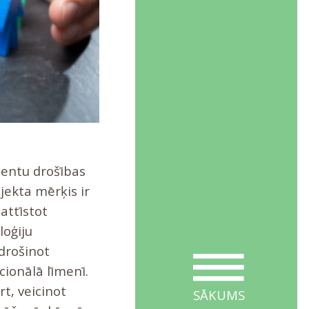
ientu drošības
ojekta mērķis ir
 attīstot
loģiju
drošinot
cionālā līmenī.
rt, veicinot
SĀKUMS