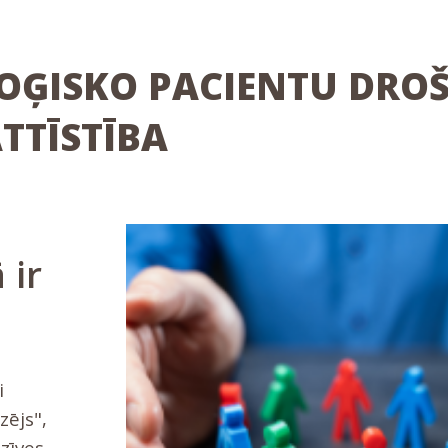
ĢISKO PACIENTU DROŠ
ATTĪSTĪBA
 ir
i
zējs",
zīves