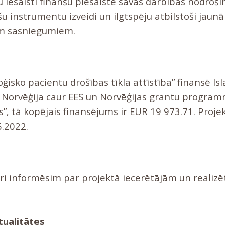
 iesaisti finanšu piesaistē savas darbības nodroši
u instrumentu izveidi un ilgtspēju atbilstoši jaun
em sasniegumiem.
ģisko pacientu drošības tīkla attīstība” finansē Is
 Norvēģija caur EES un Norvēģijas grantu program
s”, tā kopējais finansējums ir EUR 19 973.71. Proje
6.2022.
i informēsim par projektā iecerētājām un realiz
tualitātes