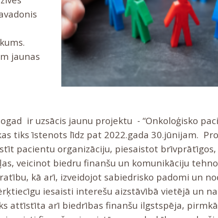
pavadonis
,
ūkums.
m jaunas
šogad ir uzsācis jaunu projektu - “Onkoloģisko pac
, kas tiks īstenots līdz pat 2022.gada 30.jūnijam. Pr
stīt pacientu organizāciju, piesaistot brīvprātīgos,
as, veicinot biedru finanšu un komunikāciju tehno
atību, kā arī, izveidojot sabiedrisko padomi un no
ķtiecīgu iesaisti interešu aizstāvībā vietējā un na
ks attīstīta arī biedrības finanšu ilgstspēja, pirmkā