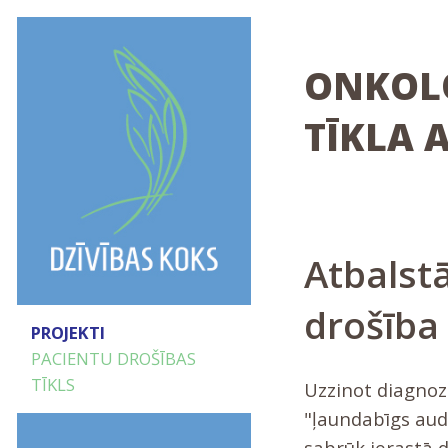
ONKOLO
TĪKLA 
Atbalstā
drošība
PROJEKTI
PACIENTU DROŠĪBAS
TĪKLS
Uzzinot diagnoz
"ļaundabīgs aud
sabrūk ierastā d