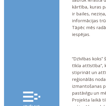
kārtība, kuras 
ir bailes, neziņa
informācijas tr
Tāpēc mēs radā
iespējas.
“Dzīvības koks” 
tīkla attīstība”
stiprināt un attī
reģionālās nodaļ
izmantošanas pr
pastāvīgu un mēr
Projekta laikā ti