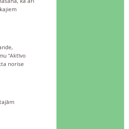
nāšanā, kā arī
ākajiem
lande,
mu “Aktīvo
kta norise
ētajām