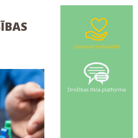
ĪBAS
Ziedojiet tiešsaistē!
Drošības tīkla platforma