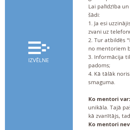
Lai palīdzība un
šādi:
1. Ja esi uzzināj
zvani uz telefo
2. Tur atbildēs "
no mentoriem b
3. Informācija 
IZVĒLNE
padoms;
4. Kā tālāk nori
smaguma.
Ko mentori var
unikāla. Tajā paš
kā zvanītājs, tad
Ko mentori neva