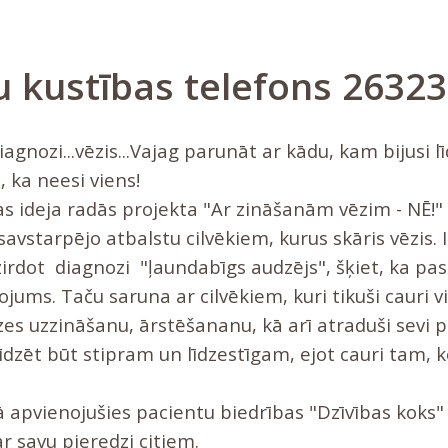
 kustības telefons 2632
diagnozi...vēzis...Vajag parunāt ar kādu, kam bijusi l
, ka neesi viens!
s ideja radās projekta "Ar zināšanām vēzim - NĒ!" 
avstarpējo atbalstu cilvēkiem, kurus skāris vēzis. Ir
irdot diagnozi "ļaundabīgs audzējs", šķiet, ka pas
īvojums. Taču saruna ar cilvēkiem, kuri tikuši cauri
zes uzzināšanu, ārstēšananu, kā arī atraduši sevi 
īdzēt būt stipram un līdzestīgam, ejot cauri tam, 
apvienojušies pacientu biedrības "Dzīvības koks" b
ar savu pieredzi citiem.