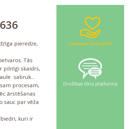
3636
īdzīga pieredze,
Ziedojiet tiešsaistē!
ietvaros. Tās
 pilnīgi skaidrs,
aule sabruk...
Drošības tīkla platforma
 visam procesam,
pēc ārstēšanas
ko sauc par vēža
iedri, kuri ir