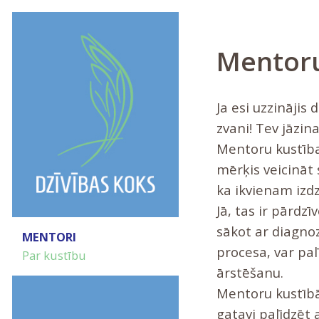
Mentoru
Ja esi uzzinājis 
zvani! Tev jāzina
Mentoru kustība
mērķis veicināt s
ka ikvienam izdz
Jā, tas ir pārdz
sākot ar diagno
MENTORI
procesa, var pal
Par kustību
ārstēšanu.
Mentoru kustībā 
gatavi palīdzēt 