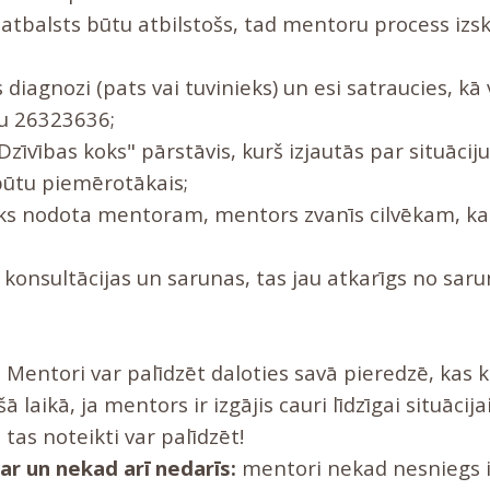
 atbalsts būtu atbilstošs, tad mentoru process izs
is diagnozi (pats vai tuvinieks) un esi satraucies, kā
nu 26323636;
Dzīvības koks" pārstāvis, kurš izjautās par situāciju,
ūtu piemērotākais;
tiks nodota mentoram, mentors zvanīs cilvēkam, k
s konsultācijas un sarunas, tas jau atkarīgs no sa
:
Mentori var palīdzēt daloties savā pieredzē, kas 
ā laikā, ja mentors ir izgājis cauri līdzīgai situācij
 tas noteikti var palīdzēt!
r un nekad arī nedarīs:
mentori nekad nesniegs 