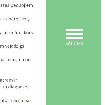
katās pēc soļiem
 visu pārdzīvot,
 lai zinātu, kurš
SĀKUMS
am vajadzīgs
runas garuma un
katram ir
ai un diagnozei,
informāciju par