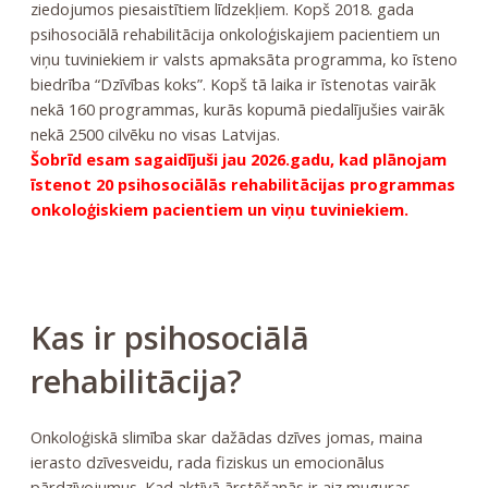
ziedojumos piesaistītiem līdzekļiem. Kopš 2018. gada
psihosociālā rehabilitācija onkoloģiskajiem pacientiem un
viņu tuviniekiem ir valsts apmaksāta programma, ko īsteno
biedrība “Dzīvības koks”. Kopš tā laika ir īstenotas vairāk
nekā 160 programmas, kurās kopumā piedalījušies vairāk
nekā 2500 cilvēku no visas Latvijas.
Šobrīd esam sagaidījuši jau 2026.gadu, kad plānojam
īstenot 20 psihosociālās rehabilitācijas programmas
onkoloģiskiem pacientiem un viņu tuviniekiem.
Kas ir psihosociālā
rehabilitācija?
Onkoloģiskā slimība skar dažādas dzīves jomas, maina
ierasto dzīvesveidu, rada fiziskus un emocionālus
pārdzīvojumus. Kad aktīvā ārstēšanās ir aiz muguras,