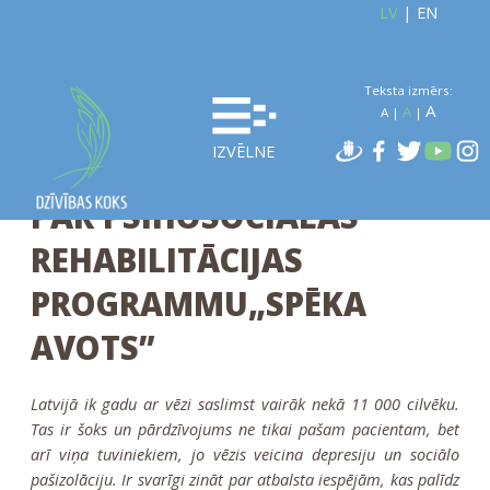
LV
|
EN
Teksta izmērs:
A
A
A
|
|
IZVĒLNE
PAR PSIHOSOCIĀLĀS
REHABILITĀCIJAS
PROGRAMMU„SPĒKA
AVOTS”
Latvijā ik gadu ar vēzi saslimst vairāk nekā 11 000 cilvēku.
Tas ir šoks un pārdzīvojums ne tikai pašam pacientam, bet
arī viņa tuviniekiem, jo vēzis veicina depresiju un sociālo
pašizolāciju. Ir svarīgi zināt par atbalsta iespējām, kas palīdz