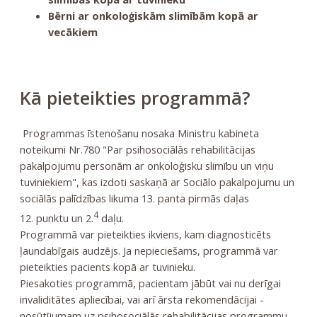
Bērni ar onkoloģiskām slimībām kopā ar
vecākiem
Kā pieteikties programmā?
Programmas īstenošanu nosaka Ministru kabineta
noteikumi Nr.780 "Par psihosociālās rehabilitācijas
pakalpojumu personām ar onkoloģisku slimību un viņu
tuviniekiem", kas izdoti saskaņā ar
Sociālo pakalpojumu un
sociālās palīdzības likuma
13. panta pirmās daļas
4
12. punktu un 2.
daļu.
Programmā var pieteikties ikviens, kam diagnosticēts
ļaundabīgais audzējs. Ja nepieciešams, programmā var
pieteikties pacients kopā ar tuvinieku.
Piesakoties programmā, pacientam jābūt vai nu derīgai
invaliditātes apliecībai, vai arī ārsta rekomendācijai -
nosūtījumam uz psihosociālās rehabilitācijas programmu.