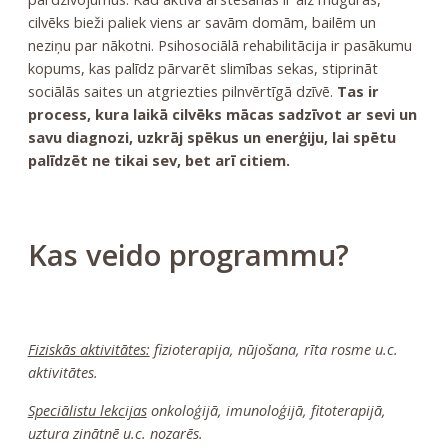
cilvēks bieži paliek viens ar savām domām, bailēm un
neziņu par nākotni. Psihosociālā rehabilitācija ir pasākumu
kopums, kas palīdz pārvarēt slimības sekas, stiprināt
sociālās saites un atgriezties pilnvērtīgā dzīvē.
Tas ir
process, kura laikā cilvēks mācas sadzīvot ar sevi un
savu diagnozi, uzkrāj spēkus un enerģiju, lai spētu
palīdzēt ne tikai sev, bet arī citiem.
Kas veido programmu?
Fiziskās aktivitātes:
fizioterapija, nūjošana, rīta rosme u.c.
aktivitātes.
Speciālistu lekcijas
onkoloģijā, imunoloģijā, fitoterapijā,
uztura zinātnē u.c. nozarēs.