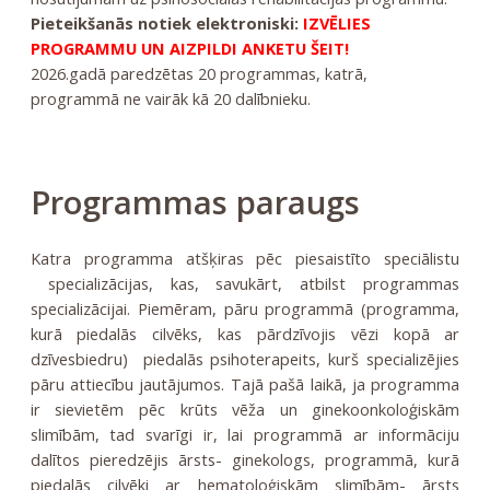
Pieteikšanās notiek elektroniski:
IZVĒLIES
PROGRAMMU UN AIZPILDI ANKETU ŠEIT!
2026.gadā paredzētas 20 programmas, katrā,
programmā ne vairāk kā 20 dalībnieku.
Programmas paraugs
Katra programma atšķiras pēc piesaistīto speciālistu
specializācijas, kas, savukārt, atbilst programmas
specializācijai. Piemēram, pāru programmā (programma,
kurā piedalās cilvēks, kas pārdzīvojis vēzi kopā ar
dzīvesbiedru) piedalās psihoterapeits, kurš specializējies
pāru attiecību jautājumos. Tajā pašā laikā, ja programma
ir sievietēm pēc krūts vēža un ginekoonkoloģiskām
slimībām, tad svarīgi ir, lai programmā ar informāciju
dalītos pieredzējis ārsts- ginekologs, programmā, kurā
piedalās cilvēki ar hematoloģiskām slimībām- ārsts