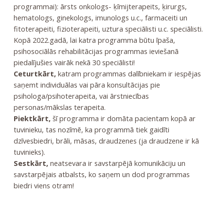
programmai): ārsts onkologs- ķīmijterapeits, ķirurgs,
hematologs, ginekologs, imunologs u.c., farmaceiti un
fitoterapeiti, fizioterapeiti, uztura speciālisti u.c. speciālisti.
Kopā 2022.gadā, lai katra programma būtu īpaša,
psihosociālās rehabilitācijas programmas ieviešanā
piedalījušies vairāk nekā 30 speciālisti!
Ceturtkārt,
katram programmas dalībniekam ir iespējas
saņemt individuālas vai pāra konsultācijas pie
psihologa/psihoterapeita, vai ārstniecības
personas/mākslas terapeita.
Piektkārt,
šī programma ir domāta pacientam kopā ar
tuvinieku, tas nozīmē, ka programmā tiek gaidīti
dzīvesbiedri, brāli, māsas, draudzenes (ja draudzene ir kā
tuvinieks).
Sestkārt,
neatsevara ir savstarpējā komunikāciju un
savstarpējais atbalsts, ko saņem un dod programmas
biedri viens otram!