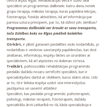
centrā ārpus Rīgas. Rehabilitācijas vietā ir dzīvo tikai
speciālisti un programmas dalībnieki. Katru dienu notiek
grupu terapija, mākslas terapija, kuras papildina lekcijas,
fizioterapija, fiziskās aktivitātes, kā arī informācija par
pareiza uztura principiem, par to, kā dzīvot pēc slimības?
Programmas dalībnieki var braukt ar savu transportu,
taču Dzīvības koks no Rīgas piedāvā kolektīvu
transportu.
Otrkārt,
ir jābūt gatavam piedalīties visās nodarbībās, jo
nodarbības ir veidotas savstarpēji papildinošas, kas dod
zināšanas, informāciju, iespēju tikties un izrunāties ar
speciālistiem, kā arī atpūsties no ikdienas strtesa.
Treškārt
, psihosociālās rehabilitācijas programmās
piedalās dažādu nozaru sertificēti speciālisti, kuri ir
specializējušies darbā ar cilvēkiem, kurus skāris vēzis. Līdz
ar to, tā ir lieliska iespēja uzdot sevi interesējošus
jautājumus un saņemt atbildes!
Speciālisti, kas piedalās programmās: psihoterapeiti,
psihologi, mākslas terapeiti, fizioterapeiti, dažādu
specialitāšu ārsti (atkarībā no tā, kāda specializācija ir