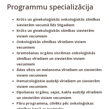
Programmu specializācija
Krūts un ginekoloģiskās onkoloģiskās slimības
sievietēm vecumā līdz 50gadiem
Krūts un ginekoloģiskās slimības sievietēm
visiem vecumiem
Onkoloģiskās slimības vīriešiem visiem
vecumiem
Gremošanas orgānu sistēmas onkoloģiskās
slimības vīriešiem un sievietēm visiem
vecumiem
Ādas vēzis un melanoma vīriešiem un sievietēm
visiem vecumiem
Hematoloģiskie audzēji vīriešiem un sievietēm
visiem vecumiem
Elpošanas orgānu, sejas, kakla audzēji vīriešiem
un sievietēm visiem vecumiem
Pāru programma, cilvēks pēc onkoloģiskas
slimības kopā ar tuvinieku