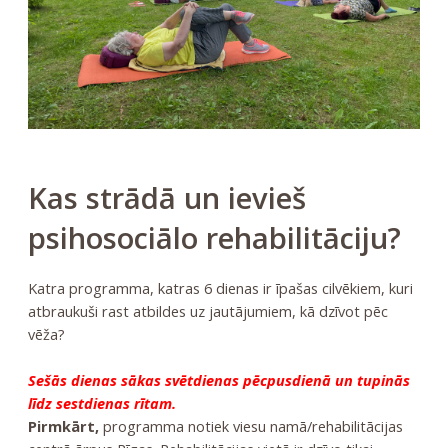
Kas strādā un ievieš
psihosociālo rehabilitāciju?
Katra programma, katras 6 dienas ir īpašas cilvēkiem, kuri
atbraukuši rast atbildes uz jautājumiem, kā dzīvot pēc
vēža?
Sešās dienas sākas svētdienas pēcpusdienā un tupinās
līdz sestdienas rītam.
Pirmkārt,
programma notiek viesu namā/rehabilitācijas