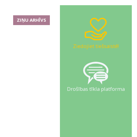
ZIŅU ARHĪVS
Ziedojiet tiešsaistē!
Drošības tīkla platforma