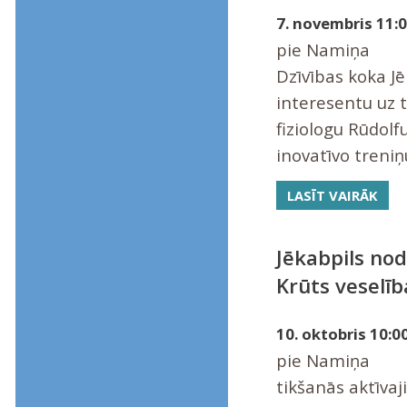
7. novembris 11:0
pie Namiņa
Dzīvības koka Jē
interesentu uz t
fiziologu Rūdolf
inovatīvo treni
LASĪT VAIRĀK
Jēkabpils nod
Krūts veselī
10. oktobris 10:00
pie Namiņa
tikšanās aktīvaj