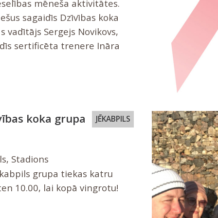
eselības mēneša aktivitātes.
iešus sagaidīs Dzīvības koka
s vadītājs Sergejs Novikovs,
īs sertificēta trenere Ināra
vības koka grupa
JĒKABPILS
ls, Stadions
kabpils grupa tiekas katru
en 10.00, lai kopā vingrotu!