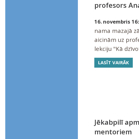
profesors Ana
16. novembris 16:
nama mazajā zālē
aicinām uz prof
lekciju "Kā dzīvot
LASĪT VAIRĀK
Jēkabpilī ap
mentoriem