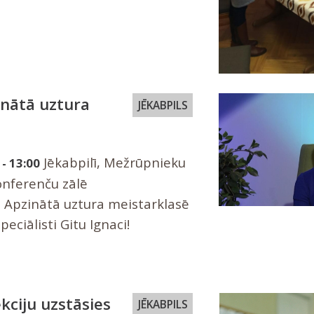
inātā uztura
JĒKABPILS
Jēkabpilī, Mežrūpnieku
 - 13:00
konferenču zālē
s Apzinātā uztura meistarklasē
eciālisti Gitu Ignaci!
ekciju uzstāsies
JĒKABPILS