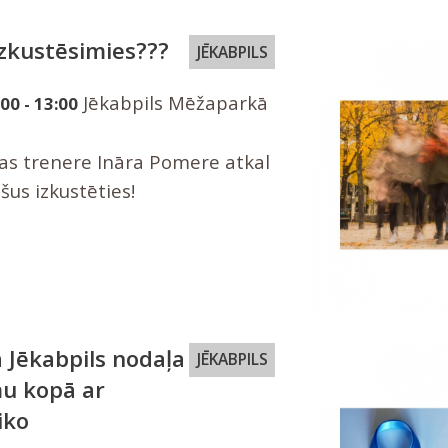
 izkustēsimies???
JĒKABPILS
Jēkabpils Mēžaparkā
00 - 13:00
nas trenere Ināra Pomere atkal
šus izkustēties!
 Jēkabpils nodaļa
JĒKABPILS
u kopā ar
iko