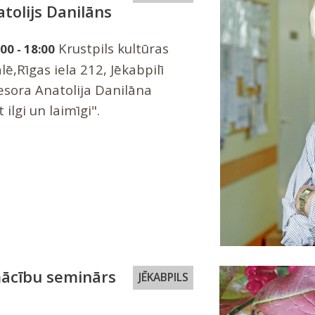
tolijs Danilāns
Krustpils kultūras
00 - 18:00
,Rīgas iela 212, Jēkabpilī
esora Anatolija Danilāna
 ilgi un laimīgi".
mācību seminārs
JĒKABPILS