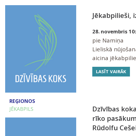
Jēkabpilieši,
28. novembris 10:
pie Namiņa
Lieliskā nūjoša
aicina jēkabpilie
LASĪT VAIRĀK
REĢIONOS
Dzīvības koka
JĒKABPILS
rīko pasākum
Rūdolfu Ceše