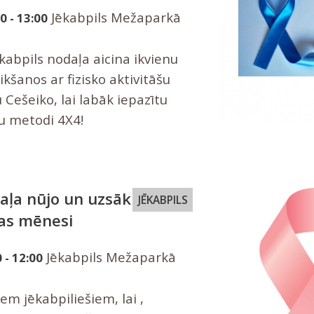
Jēkabpils Mežaparkā
0 - 13:00
kabpils nodaļa aicina ikvienu
ikšanos ar fizisko aktivitāšu
u Cešeiko, lai labāk iepazītu
ņu metodi 4X4!
aļa nūjo un uzsāk
JĒKABPILS
bas mēnesi
Jēkabpils Mežaparkā
 - 12:00
iem jēkabpiliešiem, lai ,