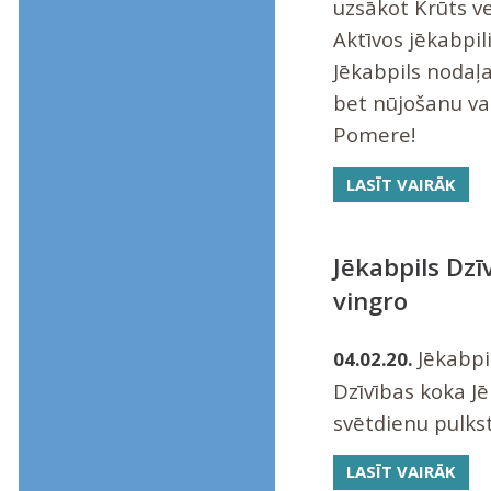
uzsākot Krūts v
Aktīvos jēkabpil
Jēkabpils nodaļa
bet nūjošanu vad
Pomere!
LASĪT VAIRĀK
Jēkabpils Dzī
vingro
Jēkabpi
04.02.20.
Dzīvības koka Jē
svētdienu pulkst
LASĪT VAIRĀK