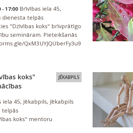
Brīvības iela 45,
 - 17:00
ā dienesta telpās
ies "Dzīvības koks" brīvprātīgo
bu semināram. Pieteikšanās
/forms.gle/QxM3UYJQUberFy3u9
īvības koks"
JĒKABPILS
ācības
 iela 45, Jēkabpils, Jēkabpils
 telpās
vības koks" mentoru