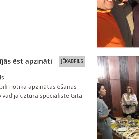
ījās ēst apzināti
JĒKABPILS
ls
pilī notika apzinātas ēšanas
 vadīja uztura speciāliste Gita