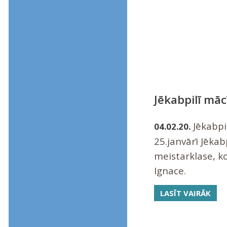
Jēkabpilī māc
Jēkabpi
04.02.20.
25.janvārī Jēkab
meistarklase, ko
Ignace.
LASĪT VAIRĀK