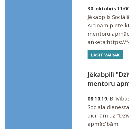
30. oktobris 11:00
Jēkabpils Sociāl
Aicinām pieteikt
mentoru apmācī
anketa:https:/
LASĪT VAIRĀK
Jēkabpilī "Dz
mentoru apm
Brīvības
08.10.19.
Sociālā dienesta
aicinām uz "Dzī
apmācībām.