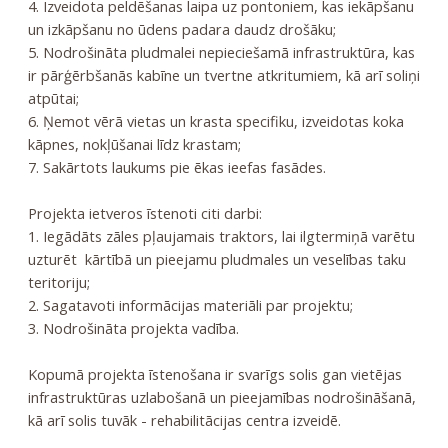
4. Izveidota peldēšanas laipa uz pontoniem, kas iekāpšanu
un izkāpšanu no ūdens padara daudz drošāku;
5. Nodrošināta pludmalei nepieciešamā infrastruktūra, kas
ir pārģērbšanās kabīne un tvertne atkritumiem, kā arī soliņi
atpūtai;
6. Ņemot vērā vietas un krasta specifiku, izveidotas koka
kāpnes, nokļūšanai līdz krastam;
7. Sakārtots laukums pie ēkas ieefas fasādes.
Projekta ietveros īstenoti citi darbi:
1. Iegādāts zāles pļaujamais traktors, lai ilgtermiņā varētu
uzturēt kārtībā un pieejamu pludmales un veselības taku
teritoriju;
2. Sagatavoti informācijas materiāli par projektu;
3. Nodrošināta projekta vadība.
Kopumā projekta īstenošana ir svarīgs solis gan vietējas
infrastruktūras uzlabošanā un pieejamības nodrošināšanā,
kā arī solis tuvāk - rehabilitācijas centra izveidē.