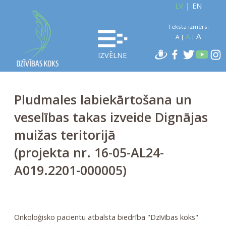
LV
|
EN
Teksta izmērs:
A
A
A
|
|
IZVĒLNE
Pludmales labiekārtošana un
veselības takas izveide Dignājas
muižas teritorijā
(projekta nr. 16-05-AL24-
A019.2201-000005)
Onkoloģisko pacientu atbalsta biedrība "Dzīvības koks"