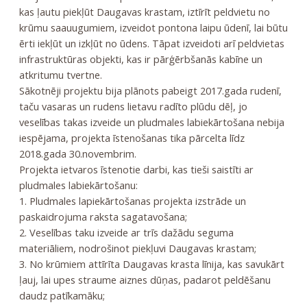
kas ļautu piekļūt Daugavas krastam, iztīrīt peldvietu no
krūmu saauugumiem, izveidot pontona laipu ūdenī, lai būtu
ērti iekļūt un izkļūt no ūdens. Tāpat izveidoti arī peldvietas
infrastruktūras objekti, kas ir pārģērbšanās kabīne un
atkritumu tvertne.
Sākotnēji projektu bija plānots pabeigt 2017.gada rudenī,
taču vasaras un rudens lietavu radīto plūdu dēļ, jo
veselības takas izveide un pludmales labiekārtošana nebija
iespējama, projekta īstenošanas tika pārcelta līdz
2018.gada 30.novembrim.
Projekta ietvaros īstenotie darbi, kas tieši saistīti ar
pludmales labiekārtošanu:
1. Pludmales lapiekārtošanas projekta izstrāde un
paskaidrojuma raksta sagatavošana;
2. Veselības taku izveide ar trīs dažādu seguma
materiāliem, nodrošinot piekļuvi Daugavas krastam;
3. No krūmiem attīrīta Daugavas krasta līnija, kas savukārt
ļauj, lai upes straume aiznes dūņas, padarot peldēšanu
daudz patīkamāku;