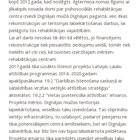
kopš 2012.gada, kad noslēgts ilgtermiņa nomas līgums ar
Jēkabpils novada domi par psihosociālās rehabilitācijas
centra izveidi Dignājas muižā Dignājas pagastā, veic ēkas
rekonstrukcijas un teritorijas labiekārtošanas darbus, lai
pielāgotu tos rehablitācijas vajadzībām.
Lai arī darbi nesokas tik ātri kā vēlētos, jo finansējums
rekonstrukcijai tiek piesaistītis ziedojumu veidā, tomēr tiek
meklēti arī citi ceļi, kā tuvoties izvirzītajam mērķim-
rehabilitācijas centram.
2017.gadā tika uzsākts īstenot projektu Latvijas Lauku
attīstības programmas 2014.-2020.gadam
apakšpasākuma: 19.2 "Darbības īstenošana saskaņā ar
sabiedrības virzītas vietējās attīstības stratēģiju"
aktivitātes: 19.2.2 "Vietas poetenciāla attīstības" ietvaros.
Projekta mērķis: Dignājas muižas teritorijas
lapiekārtošana, veselības taku izveidošana. Tas stiprinātu
vietējo infrastruktūru, to uzlabojot, padarot pieejamu ne
tikai potenciālajiem centra iemītniekiem, bet arī Dignājas
sabiedrībai, kur līdz šim nav bijusi labiekārtota peldētava.
Projekta ietvaros tika paredzēts izveidot veselības taku,