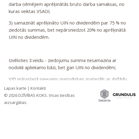
darba ņēmējiem aprēķinātās bruto darba samaksas, no
kuras veiktas VSAOI;
3) samazināt aprēķināto UIN no dividendēm par 75 % no
ziedotās summas, bet nepārsniedzot 20% no aprēķinātā
UIN no dividendēm.
Izvēloties 3.veidu - ziedojumu summa nesamazina ar
nodokli apliekamo bāzi, bet gan UIN no dividendēm;
VID mājaslapā pieejams metodiskais materiāls ar dažādu
situāciju aprakstiem par UIN atvieglojumu piemērošanu,
Lapas karte
|
Kontakti
kā arī gadījumiem, kad atvieglojumus nepiemēro.
© 2026 DZĪVĪBAS KOKS. Visas tiesības
aizsargātas.
»