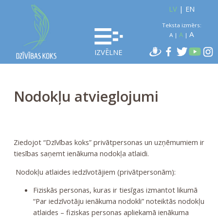
LV
|
EN
Teksta izmērs:
A
A
A
|
|
IZVĒLNE
Nodokļu atvieglojumi
Ziedojot “Dzīvības koks” privātpersonas un uzņēmumiem ir
tiesības saņemt ienākuma nodokļa atlaidi.
Nodokļu atlaides iedzīvotājiem (privātpersonām):
Fiziskās personas, kuras ir tiesīgas izmantot likumā
“Par iedzīvotāju ienākuma nodokli” noteiktās nodokļu
atlaides – fiziskas personas apliekamā ienākuma