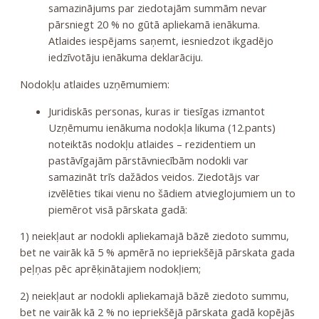
samazinājums par ziedotajām summām nevar
pārsniegt 20 % no gūtā apliekamā ienākuma.
Atlaides iespējams saņemt, iesniedzot ikgadējo
iedzīvotāju ienākuma deklarāciju.
Nodokļu atlaides uzņēmumiem:
Juridiskās personas, kuras ir tiesīgas izmantot
Uzņēmumu ienākuma nodokļa likuma (12.pants)
noteiktās nodokļu atlaides – rezidentiem un
pastāvīgajām pārstāvniecībām nodokli var
samazināt trīs dažādos veidos. Ziedotājs var
izvēlēties tikai vienu no šādiem atvieglojumiem un to
piemērot visā pārskata gadā:
1) neiekļaut ar nodokli apliekamajā bāzē ziedoto summu,
bet ne vairāk kā 5 % apmērā no iepriekšējā pārskata gada
peļņas pēc aprēķinātajiem nodokļiem;
2) neiekļaut ar nodokli apliekamajā bāzē ziedoto summu,
bet ne vairāk kā 2 % no iepriekšējā pārskata gadā kopējās