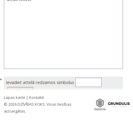
Ievadiet attelā redzamos simbolus
Lapas karte
|
Kontakti
© 2026 DZĪVĪBAS KOKS. Visas tiesības
NOSŪTĪT
aizsargātas.
»