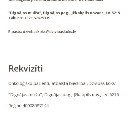
"Dignājas muiža", Dignājas pag., Jēkabpils novads, LV-5215
Tālrunis: +371 67625339
E-pasts: dzivibaskoks@dzivibaskoks.lv
Rekvizīti
Onkoloģisko pacientu atbalsta biedrība „Dzīvības koks”
"Dignājas muiža", Dignājas pag., Jēkabpils nov., LV-5215
Reģ.nr.:40008087144