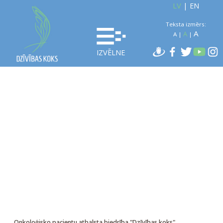
LV
|
EN
Teksta izmērs:
A
A
A
|
|
IZVĒLNE
Onkoloģisko pacientu atbalsta biedrība "Dzīvības koks"