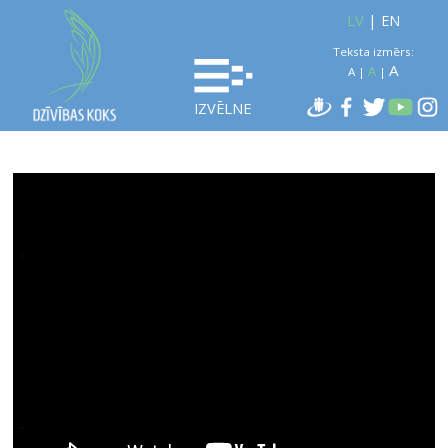
LV
|
EN
Teksta izmērs:
A
A
A
|
|
IZVĒLNE