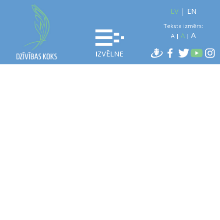
LV
|
EN
Teksta izmērs:
A
A
A
|
|
IZVĒLNE