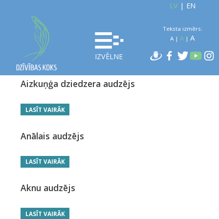
LV
|
EN
Teksta izmērs:
A
A
A
|
|
IZVĒLNE
Aizkuņģa dziedzera audzējs
LASĪT VAIRĀK
Anālais audzējs
LASĪT VAIRĀK
Aknu audzējs
LASĪT VAIRĀK