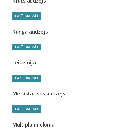
Krūts audzējs
LASĪT VAIRĀK
Kuņģa audzējs
LASĪT VAIRĀK
Leikēmija
LASĪT VAIRĀK
Metastātisks audzējs
LASĪT VAIRĀK
Multiplā mieloma