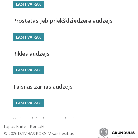
LASĪT VAIRĀK
Prostatas jeb priekšdziedzera audzējs
LASĪT VAIRĀK
Rīkles audzējs
LASĪT VAIRĀK
Taisnās zarnas audzējs
LASĪT VAIRĀK
Vairogdziedzera audzējs
Lapas karte
|
Kontakti
© 2026 DZĪVĪBAS KOKS. Visas tiesības
LASĪT VAIRĀK