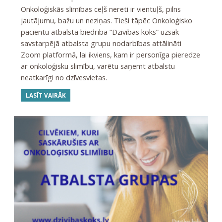
Onkoloģiskās slimības ceļš nereti ir vientuļš, pilns
jautājumu, bažu un neziņas. Tieši tāpēc Onkoloģisko
pacientu atbalsta biedrība “Dzīvības koks” uzsāk
savstarpējā atbalsta grupu nodarbības attālināti
Zoom platformā, lai ikviens, kam ir personīga pieredze
ar onkoloģisku slimību, varētu saņemt atbalstu
neatkarīgi no dzīvesvietas.
LASĪT VAIRĀK