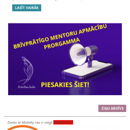
LASĪT VAIRĀK
ZIŅU ARHĪVS
Ziedo ar Mobilly, tas ir viegli:
ZIEDO ŠEIT!