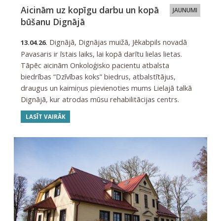
Aicinām uz kopīgu darbu un kopā
JAUNUMI
būšanu Dignājā
Dignājā, Dignājas muižā, Jēkabpils novadā
13.04.26.
Pavasaris ir īstais laiks, lai kopā darītu lielas lietas.
Tāpēc aicinām Onkoloģisko pacientu atbalsta
biedrības “Dzīvības koks” biedrus, atbalstītājus,
draugus un kaimiņus pievienoties mums Lielajā talkā
Dignājā, kur atrodas mūsu rehabilitācijas centrs.
LASĪT VAIRĀK