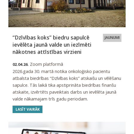
“Dzīvības koks” biedru sapulcē
JAUNUMI
ievēlēta jaunā valde un iezīmēti
nākotnes attīstības virzieni
Zoom platformā
02.04.26.
2026.gada 30. martā notika onkoloģisko pacientu
atbalsta biedrības “Dzīvības koks” atskaišu un vēlēšanu
sapulce. Tās laikā tika apstiprināta biedrības finanšu
atskaite, izvērtēts paveiktais darbs un ievēlēta jaunā
valde nākamajam trīs gadu periodam.
LASĪT VAIRĀK