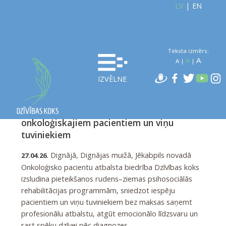
LV
|
EN
Teksta izmērs:
A
A
A
|
|
IZVĒLNE
Atvērta pieteikšanās valsts
JAUNUMI
apmaksātām psihosociālās
rehabilitācijas programmām
onkoloģiskajiem pacientiem un viņu
tuviniekiem
Dignājā, Dignājas muižā, Jēkabpils novadā
27.04.26.
Onkoloģisko pacientu atbalsta biedrība Dzīvības koks
izsludina pieteikšanos rudens–ziemas psihosociālās
rehabilitācijas programmām, sniedzot iespēju
pacientiem un viņu tuviniekiem bez maksas saņemt
profesionālu atbalstu, atgūt emocionālo līdzsvaru un
rast spēku dzīvei pēc diagnozes.