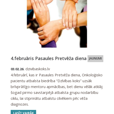
4.februāris Pasaules Pretvēža diena
JAUNUMI
dzivibaskoks.lv
03.02.26.
4.februārī, kas ir Pasaules Pretvēža diena, Onkoloģisko
pacientu atbalsta biedrība “Dzīvības koks” uzsāk
brīvprātīgo mentoru apmācības, bet dienu vēlāk atklāj
šogad pirmo savstarpējā atbalsta grupu nodarbību
ciklu, lai stiprinātu atbalstu cilvēkiem pēc vēža
diagnozes.
LASĪT VAIRĀK