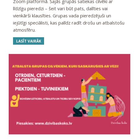
Zoom platformā. Šajās grupās satiekas cilvēki ar
līdzīgu pieredzi – šeit vari būt pats, dalīties vai
vienkārši klausīties. Grupas vada pieredzējuši un
iejūtīgi speciālisti, kas palīdz radīt drošu un atbalstošu
atmosfēru.
LASĪT VAIRĀK