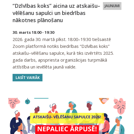
“Dzīvības koks” aicina uz atskaišu–
JAUNUMI
vēlēšanu sapulci un biedrības
nākotnes plānošanu
30. marts 18:00 - 19:30
2026. gada 30. martā plkst. 18:00–19:30 tiešsaistē
Zoom platformā notiks biedrības “Dzīvības koks”
atskaišu–vēlēšanu sapulce, kurā tiks izvērtēts 2025.
gada darbs, apspriesta organizācijas turpmākā
attīstība un ievēlēta jaunā valde.
LASĪT VAIRĀK