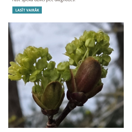
LASĪT VAIRĀK