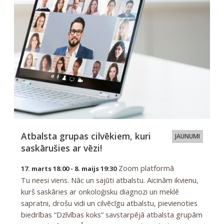
Atbalsta grupas cilvēkiem, kuri
JAUNUMI
saskārušies ar vēzi!
Zoom platformā
17. marts 18:00 - 8. maijs 19:30
Tu neesi viens. Nāc un sajūti atbalstu. Aicinām ikvienu,
kurš saskāries ar onkoloģisku diagnozi un meklē
sapratni, drošu vidi un cilvēcīgu atbalstu, pievienoties
biedrības “Dzīvības koks” savstarpējā atbalsta grupām