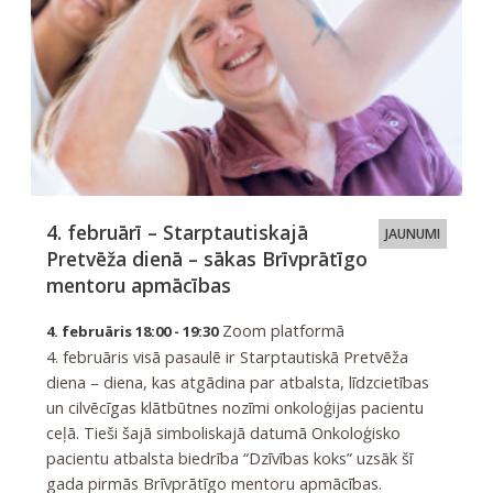
4. februārī – Starptautiskajā
JAUNUMI
Pretvēža dienā – sākas Brīvprātīgo
mentoru apmācības
Zoom platformā
4. februāris 18:00 - 19:30
4. februāris visā pasaulē ir Starptautiskā Pretvēža
diena – diena, kas atgādina par atbalsta, līdzcietības
un cilvēcīgas klātbūtnes nozīmi onkoloģijas pacientu
ceļā. Tieši šajā simboliskajā datumā Onkoloģisko
pacientu atbalsta biedrība “Dzīvības koks” uzsāk šī
gada pirmās Brīvprātīgo mentoru apmācības.