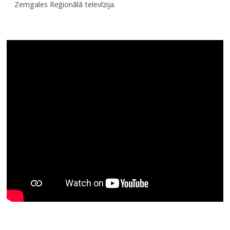
Zemgales Reģionālā televīzija.