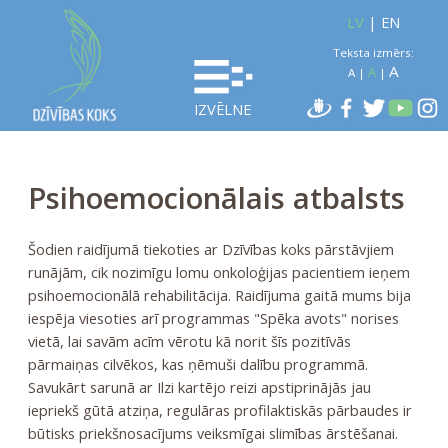
LV
|
EN
Teksta izmērs:
A
A
A
|
|
IZVĒLNE
Psihoemocionālais atbalsts
Šodien raidījumā tiekoties ar Dzīvības koks pārstāvjiem
runājām, cik nozimīgu lomu onkoloģijas pacientiem ieņem
psihoemocionālā rehabilitācija. Raidījuma gaitā mums bija
iespēja viesoties arī programmas "Spēka avots" norises
vietā, lai savām acīm vērotu kā norit šīs pozitīvās
pārmaiņas cilvēkos, kas ņēmuši dalību programmā.
Savukārt sarunā ar Ilzi kartējo reizi apstiprinājās jau
iepriekš gūtā atziņa, regulāras profilaktiskās pārbaudes ir
būtisks priekšnosacījums veiksmīgai slimības ārstēšanai.