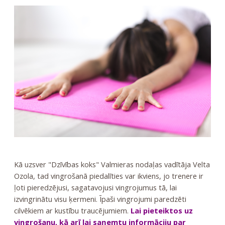
Kā uzsver "Dzīvības koks" Valmieras nodaļas vadītāja Velta
Ozola, tad vingrošanā piedalīties var ikviens, jo trenere ir
ļoti pieredzējusi, sagatavojusi vingrojumus tā, lai
izvingrinātu visu ķermeni. Īpaši vingrojumi paredzēti
cilvēkiem ar kustību traucējumiem.
Lai pieteiktos uz
vingrošanu, kā arī lai saņemtu informāciju par