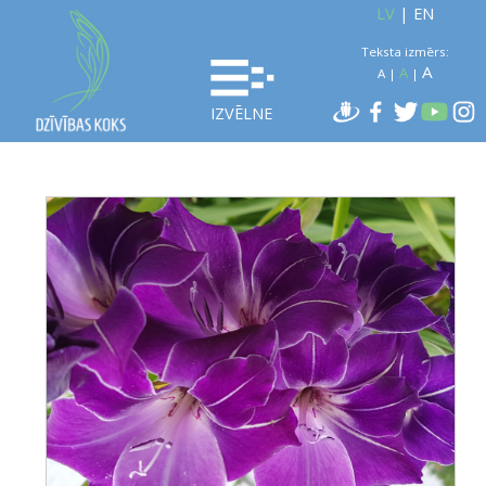
LV
|
EN
Teksta izmērs:
A
A
A
|
|
IZVĒLNE