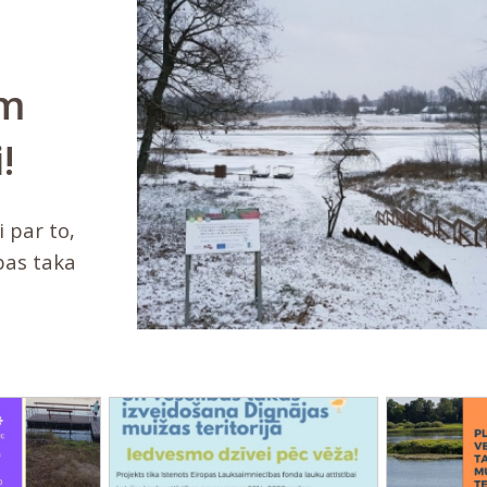
ām
!
i par to,
bas taka