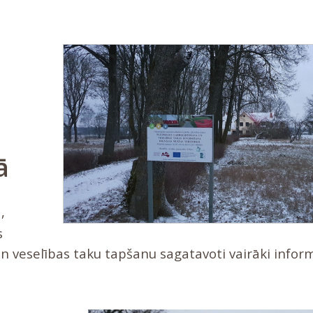
ā
,
s
n veselības taku tapšanu sagatavoti vairāki inform