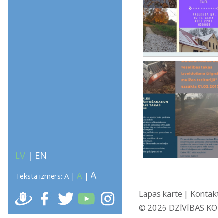
LV
|
EN
A
A
Teksta izmērs:
A
|
|
Lapas karte
|
Kontak
ATGRIEZTIES
© 2026 DZĪVĪBAS KOKS