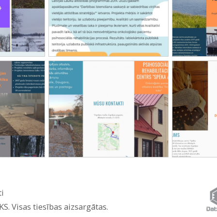
ti
Iesaki draugiem:
. Visas tiesības aizsargātas.
»