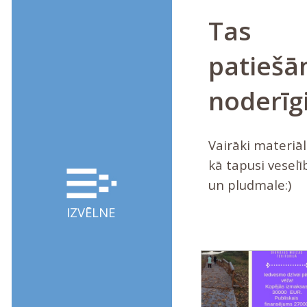
Tas
patieš
noderīgi
Vairāki materiāl
kā tapusi veselī
un pludmale:)
IZVĒLNE