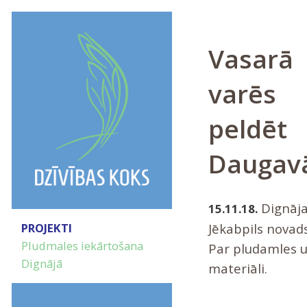
Vasarā
varēs
peldēt
Daugav
Dignāja
15.11.18.
Jēkabpils novad
PROJEKTI
Pludmales iekārtošana
Par pludamles u
Dignājā
materiāli.