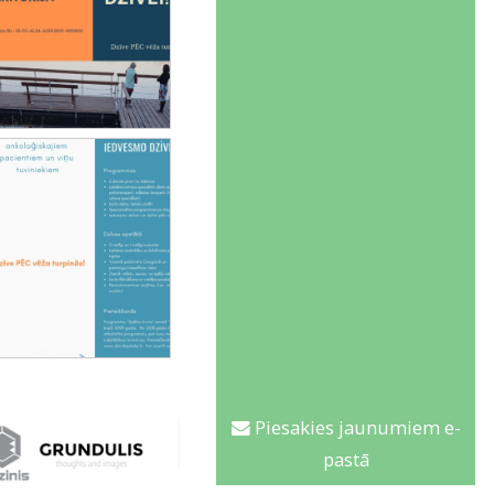
Piesakies jaunumiem e-
pastā