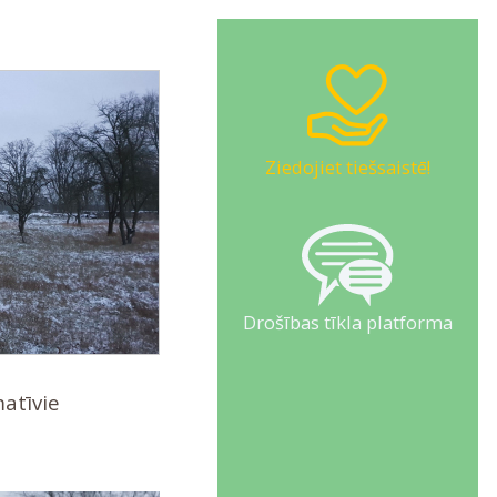
Ziedojiet tiešsaistē!
Drošības tīkla platforma
atīvie