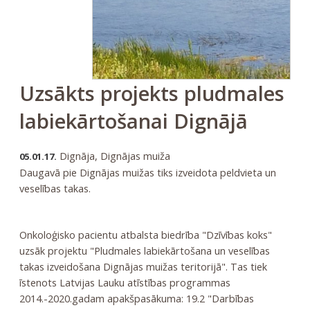
Uzsākts projekts pludmales
labiekārtošanai Dignājā
Dignāja, Dignājas muiža
05.01.17.
Daugavā pie Dignājas muižas tiks izveidota peldvieta un
veselības takas.
Onkoloģisko pacientu atbalsta biedrība "Dzīvības koks"
uzsāk projektu "Pludmales labiekārtošana un veselības
takas izveidošana Dignājas muižas teritorijā". Tas tiek
īstenots Latvijas Lauku atīstības programmas
2014.-2020.gadam apakšpasākuma: 19.2 "Darbības