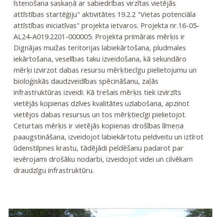
īstenošana saskaņā ar sabiedrības virzītas vietējās
attīstības startēģiju" aktivitātes 19.2.2 "Vietas potenciāla
attīstības iniciatīvas" projekta ietvaros. Projekta nr.16-05-
AL24-A019.2201-000005. Projekta primārais mērķis ir
Dignājas muižas teritorijas labiekārtošana, pludmales
iekārtošana, veselības taku izveidošana, kā sekundāro
mērķi izvirzot dabas resursu mērķtiecīgu pielietojumu un
bioloģiskās daudzveidības spēcināšanu, zaļās
infrastruktūras izveidi. Kā trešais mērķis tiek izvirzīts
vietējās kopienas dzīves kvalitātes uzlabošana, apzinot
vietējos dabas resursus un tos mērķtiecīgi pielietojot.
Ceturtais mērķis ir vietējās kopienas drošības līmeņa
paaugstināšana, izveidojot labiekārtotu peldveitu un iztīrot
ūdenstilpnes krastu, tādējādi peldēšanu padarot par
ievērojami drošāku nodarbi, izveidojot videi un cilvēkam
draudzīgu infrastruktūru.