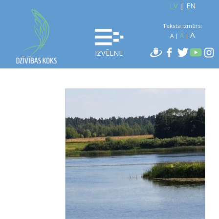
LV
|
EN
Teksta izmērs:
A
A
A
|
|
IZVĒLNE