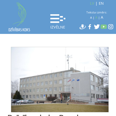
LV
|
EN
Teksta izmērs:
A
A
A
|
|
IZVĒLNE