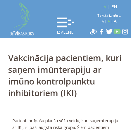
LV
|
EN
Teksta izmērs:
A
A
A
|
|
IZVĒLNE
Vakcinācija pacientiem, kuri
saņem imūnterapiju ar
imūno kontrolpunktu
inhibitoriem (IKI)
Pacienti ar īpašu plaušu vēža veidu, kuri saņemterapiju
ar IKI, ir īpaši augsta riska grupā. Šiem pacientiem