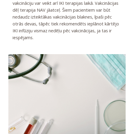
vakcināciju var veikt arī IKI terapijas laikā. Vakcinācijas
dēļ terapija NAV jāatceļ. Šiem pacientiem var būt
nedaudz izteiktākas vakcinācijas blaknes, īpaši pēc
otrās devas, tāpēc tiek rekomendēts ieplānot kārtējo
IKI infūziju vismaz nedēļu pēc vakcinācijas, ja tas ir
iespējams.