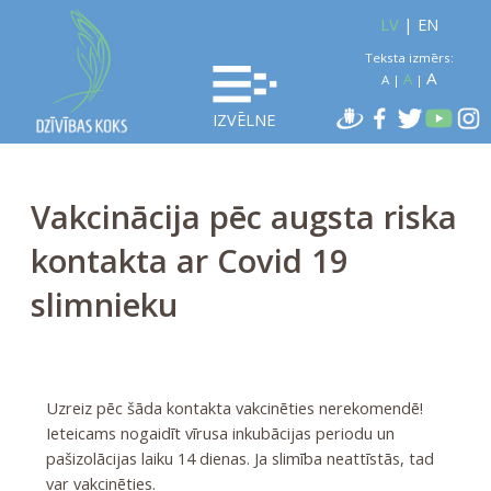
LV
|
EN
Teksta izmērs:
A
A
A
|
|
IZVĒLNE
Vakcinācija pēc augsta riska
kontakta ar Covid 19
slimnieku
Uzreiz pēc šāda kontakta vakcinēties nerekomendē!
Ieteicams nogaidīt vīrusa inkubācijas periodu un
pašizolācijas laiku 14 dienas. Ja slimība neattīstās, tad
var vakcinēties.