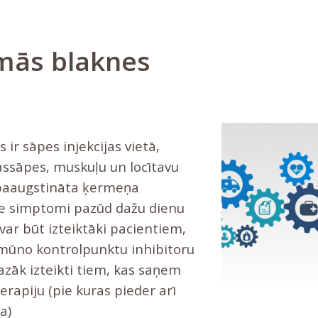
mās blaknes
 ir sāpes injekcijas vietā,
ssāpes, muskuļu un locītavu
 paaugstināta ķermeņa
ie simptomi pazūd dažu dienu
var būt izteiktāki pacientiem,
imūno kontrolpunktu inhibitoru
azāk izteikti tiem, kas saņem
rapiju (pie kuras pieder arī
a)