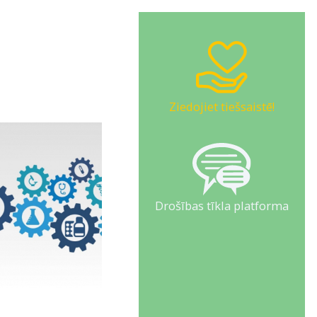
Ziedojiet tiešsaistē!
Drošības tīkla platforma