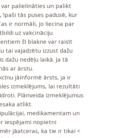
 var palielināties un palikt
i, īpaši tās puses padusē, kur
as ir normāli, jo liecina par
ildi uz vakcināciju.
entiem šī blakne var raisīt
u tai vajadzētu izzust dažu
s dažu nedēļu laikā. Ja tā
nās ar ārstu.
īnu jāinformē ārsts, ja ir
les izmeklējums, lai rezultāti
aidroti. Plānveida izmeklējumus
esaka atlikt.
ipulācijai, medikamentam un
 ir iespējami nopietni
ēr jāatceras, ka tie ir tikai <