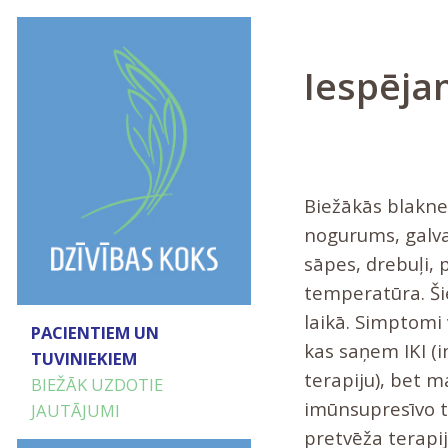
Iespēja
Biežākās blaknes
nogurums, galva
sāpes, drebuļi,
temperatūra. Š
laikā. Simptomi 
PACIENTIEM UN
kas saņem IKI (
TUVINIEKIEM
terapiju), bet m
BIEŽĀK UZDOTIE
imūnsupresīvo te
JAUTĀJUMI
pretvēža terapij