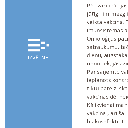
Pēc vakcinācijas
jūtīgi limfmezgl
veikta vakcīna. T
imūnsistēmas atb
Onkoloģijas paci
satraukumu, tač
dienu, augstākai
IZVĒLNE
nenotiek, jāsazi
Par saņemto vakc
ieplānots kontro
tiktu pareizi sk
vakcīnas dēļ nei
Kā ikvienai man
vakcīnai, arī šai
blakusefekti. Tom