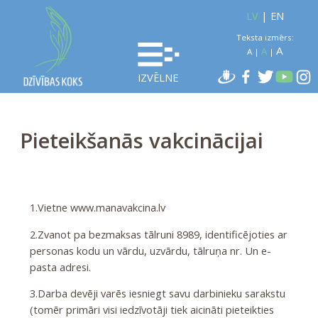
LV
|
EN
Teksta izmērs:
A
A
A
|
|
IZVĒLNE
Pieteikšanās vakcinācijai
1.Vietne
www.manavakcina.lv
2.Zvanot pa bezmaksas tālruni 8989, identificējoties ar
personas kodu un vārdu, uzvārdu, tālruņa nr. Un e-
pasta adresi.
3.Darba devēji varēs iesniegt savu darbinieku sarakstu
(tomēr primāri visi iedzīvotāji tiek aicināti pieteikties