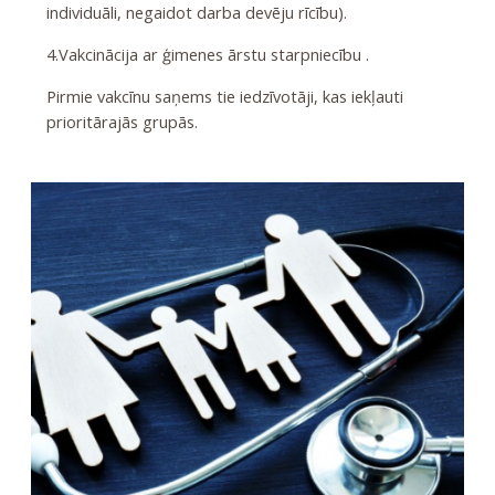
individuāli, negaidot darba devēju rīcību).
4.Vakcinācija ar ģimenes ārstu starpniecību .
Pirmie vakcīnu saņems tie iedzīvotāji, kas iekļauti
prioritārajās grupās.