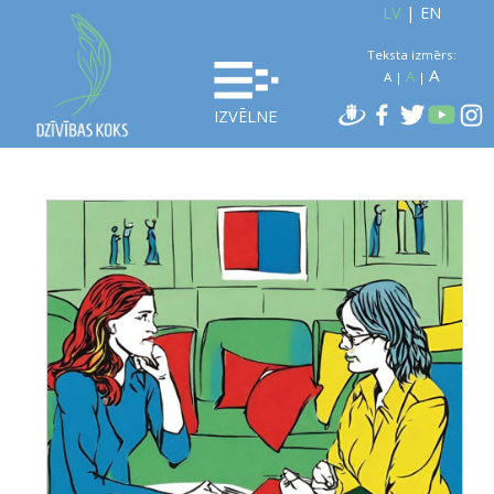
LV
|
EN
Teksta izmērs:
A
A
A
|
|
IZVĒLNE