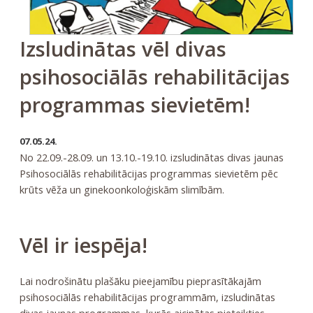
Izsludinātas vēl divas
psihosociālās rehabilitācijas
programmas sievietēm!
07.05.24.
No 22.09.-28.09. un 13.10.-19.10. izsludinātas divas jaunas
Psihosociālās rehabilitācijas programmas sievietēm pēc
krūts vēža un ginekoonkoloģiskām slimībām.
Vēl ir iespēja!
Lai nodrošinātu plašāku pieejamību pieprasītākajām
psihosociālās rehabilitācijas programmām, izsludinātas
divas jaunas programmas, kurās aicinātas pieteikties