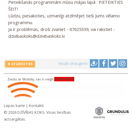
Pieteikšanās programmām mūsu mājas lapā :
PIETEIKTIES
ŠEIT!
Lūdzu, piesakoties, uzmanīgi atzīmējiet tieši Jums vēlamo
programmu.
Ja ir problēmas, droši zvaniet - 67625339, vai rakstiet -
dzivibaskoks@dzivibaskoks.lv
Iesaki draugiem:
ATGRIEZTIES
Ziedo ar Mobilly, tas ir viegli:
ZIEDO ŠEIT!
Lapas karte
|
Kontakti
© 2026 DZĪVĪBAS KOKS. Visas tiesības
aizsargātas.
»