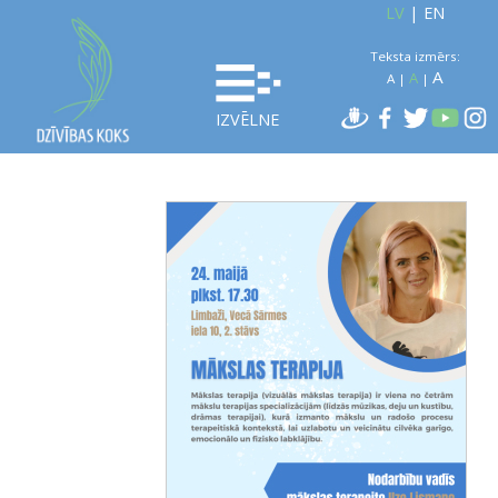
LV
|
EN
Teksta izmērs:
A
A
A
|
|
IZVĒLNE