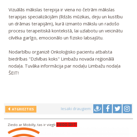
Vizuālās mākslas terepija ir viena no četrām mākslas
terapijas specializācijām (līdzās mūzikas, deju un kustību
un drāmas terapijām), kurā izmanto mākslu un radošo
procesu terapeitiskā kontekstā, lai uzlabotu un veicinātu
cilvēka garīgo, emocionālo un fizisko labsajūtu.
Nodarbību organizē Onkoloģisko pacientu atbalsta
biedrības "Dzīvības koks" Limbažu novada reģionālā
nodaļa. Tuvāka informācija par nodaļu
Limbažu nodaļa
ŠEIT!
Iesaki draugiem:
ATGRIEZTIES
Ziedo ar Mobilly, tas ir viegli:
ZIEDO ŠEIT!