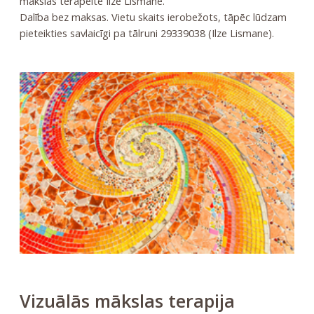
mākslas terapeite Ilze Lismane.
Dalība bez maksas. Vietu skaits ierobežots, tāpēc lūdzam
pieteikties savlaicīgi pa tālruni 29339038 (Ilze Lismane).
Vizuālās mākslas terapija