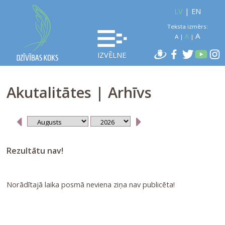
LV
|
EN
Teksta izmērs:
A
A
A
|
|
IZVĒLNE
Akutalitātes | Arhīvs
Rezultātu nav!
Norādītajā laika posmā neviena ziņa nav publicēta!