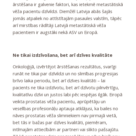
ārstēšana ir galvenie faktori, kas ietekmē metastātiskā
vēža pacientu dzīvildzi. Diemžēl Latvija abās šajās
jomās atpaliek no attīstītajām pasaules valstīm, tāpēc
arī mirstības rādītāji Latvijā metastātiskā vēža
pacientiem ir augstāki nekā ASV un Eiropā.
Ne tikai izdzīvošana, bet arī dzīves kvalitāte
Onkoloģijā, izvērtējot ārstēšanas rezultātus, svarīgi
runāt ne tikai par dzīvildzi un no slimības progresijas
brīvo laika periodu, bet arī dzīves kvalitāti – lai
pacients ne tika izdzīvotu, bet arī dzīvotu pilnvērtīgu,
kvalitatīvu dzīvi un justos labi pēc iespējas ilgāk. Eiropā
veikta prostatas vēža pacientu, aprūpētāju un
veselības profesionāļu aptauja atklājusi, ka bailes no
nāves prostatas vēža slimniekiem nav pirmajā vietā,
bet tās ir bažas par dzīves kvalitāti, piemēram,
intīmajām attiecībām ar partneri vai slikto pašsajūtu.