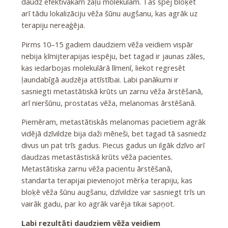
daudz efektīvākām zāļu molekulām. Tās spēj bloķēt
arī tādu lokalizāciju vēža šūnu augšanu, kas agrāk uz
terapiju nereaģēja.
Pirms 10–15 gadiem daudziem vēža veidiem vispār
nebija ķīmijterapijas iespēju, bet tagad ir jaunas zāles,
kas iedarbojas molekulārā līmenī, liekot regresēt
ļaundabīgā audzēja attīstībai. Labi panākumi ir
sasniegti metastātiskā krūts un zarnu vēža ārstēšanā,
arī nieršūnu, prostatas vēža, melanomas ārstēšanā.
Piemēram, metastātiskās melanomas pacietiem agrāk
vidējā dzīvildze bija daži mēneši, bet tagad tā sasniedz
divus un pat trīs gadus. Piecus gadus un ilgāk dzīvo arī
daudzas metastāstiskā krūts vēža pacientes.
Metastātiska zarnu vēža pacientu ārstēšanā,
standarta terapijai pievienojot mērķa terapiju, kas
bloķē vēža šūnu augšanu, dzīvildze var sasniegt trīs un
vairāk gadu, par ko agrāk varēja tikai sapņot.
Labi rezultāti daudziem vēža veidiem