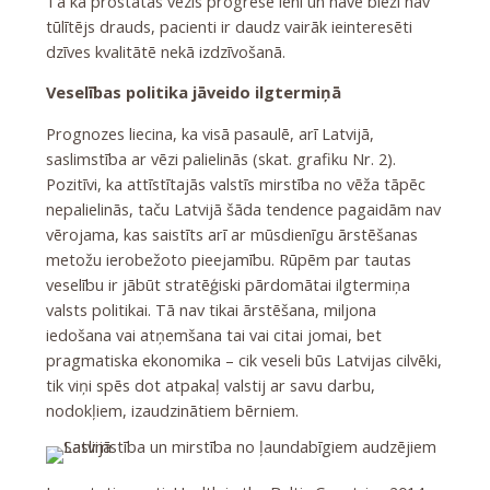
Tā kā prostatas vēzis progresē lēni un nāve bieži nav
tūlītējs drauds, pacienti ir daudz vairāk ieinteresēti
dzīves kvalitātē nekā izdzīvošanā.
Veselības politika jāveido ilgtermiņā
Prognozes liecina, ka visā pasaulē, arī Latvijā,
saslimstība ar vēzi palielinās (skat. grafiku Nr. 2).
Pozitīvi, ka attīstītajās valstīs mirstība no vēža tāpēc
nepalielinās, taču Latvijā šāda tendence pagaidām nav
vērojama, kas saistīts arī ar mūsdienīgu ārstēšanas
metožu ierobežoto pieejamību. Rūpēm par tautas
veselību ir jābūt stratēģiski pārdomātai ilgtermiņa
valsts politikai. Tā nav tikai ārstēšana, miljona
iedošana vai atņemšana tai vai citai jomai, bet
pragmatiska ekonomika – cik veseli būs Latvijas cilvēki,
tik viņi spēs dot atpakaļ valstij ar savu darbu,
nodokļiem, izaudzinātiem bērniem.