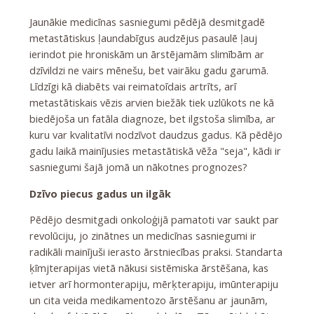
Jaunākie medicīnas sasniegumi pēdējā desmitgadē
metastātiskus ļaundabīgus audzējus pasaulē ļauj
ierindot pie hroniskām un ārstējamām slimībām ar
dzīvildzi ne vairs mēnešu, bet vairāku gadu garumā.
Līdzīgi kā diabēts vai reimatoīdais artrīts, arī
metastātiskais vēzis arvien biežāk tiek uzlūkots ne kā
biedējoša un fatāla diagnoze, bet ilgstoša slimība, ar
kuru var kvalitatīvi nodzīvot daudzus gadus. Kā pēdējo
gadu laikā mainījusies metastātiskā vēža "seja", kādi ir
sasniegumi šajā jomā un nākotnes prognozes?
Dzīvo piecus gadus un ilgāk
Pēdējo desmitgadi onkoloģijā pamatoti var saukt par
revolūciju, jo zinātnes un medicīnas sasniegumi ir
radikāli mainījuši ierasto ārstniecības praksi. Standarta
ķīmjterapijas vietā nākusi sistēmiska ārstēšana, kas
ietver arī hormonterapiju, mērķterapiju, imūnterapiju
un cita veida medikamentozo ārstēšanu ar jaunām,