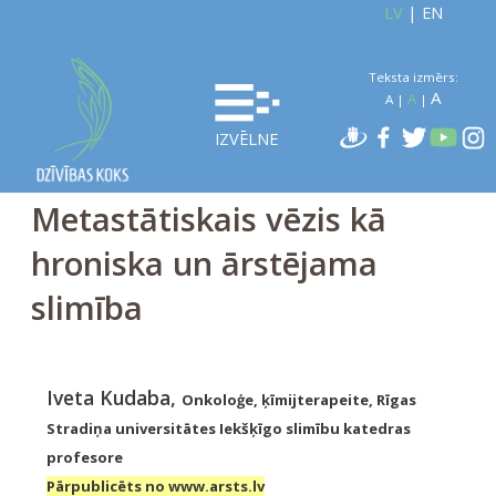
LV
|
EN
Teksta izmērs:
A
A
A
|
|
IZVĒLNE
Metastātiskais vēzis kā
hroniska un ārstējama
slimība
Iveta Kudaba,
Onkoloģe, ķīmijterapeite, Rīgas
Stradiņa universitātes Iekšķīgo slimību katedras
profesore
Pārpublicēts no www.arsts.lv