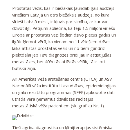
Prostatas vēzis, kas ir biežākais ļaundabīgais audzējs
vīriešiem Latvijā un otrs biežākais audzējs, no kura
vīrieši Latvijā mirst, ir kļuvis par slimību, ar kur var
dzīvot ilgi. Pētījumi apliecina, ka teju 1,5 miljoni vīriešu
Eiropā ar prostatas vēzi šodien dzīvo piecus gadus un
ilgāk. Ņemot vērā, ka vienam no 11 vīriešiem dzīves
laikā attīstās prostatas vēzis un no tiem gandrīz
piektdaļai jeb 18% diagnozes brīdī jau ir attīstījušās
metastāzes, bet 40% tās attīstās vēlāk, tā ir ļoti
būtiska ziņa.
Arī Amerikas Vēža ārstēšanas centra (CTCA) un ASV
Nacionālā vēža institūta Uzraudzības, epidemioloģijas
un gala rezultātu programmas (SEER) apkopotie dati
uzrāda vērā ņemamus dzīvildzes rādītājus
metastātiskā vēža pacientiem (sk. grafiku Nr. 1).
Tieši agrīna diagnostika un ķīmijterapijas sistēmiska