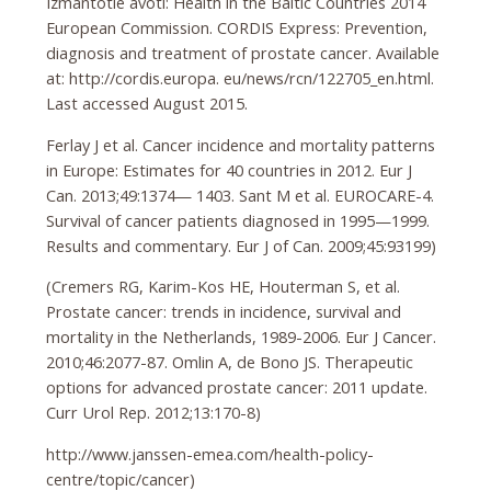
Izmantotie avoti: Health in the Baltic Countries 2014
European Commission. CORDIS Express: Prevention,
diagnosis and treatment of prostate cancer. Available
at: http://cordis.europa. eu/news/rcn/122705_en.html.
Last accessed August 2015.
Ferlay J et al. Cancer incidence and mortality patterns
in Europe: Estimates for 40 countries in 2012. Eur J
Can. 2013;49:1374— 1403. Sant M et al. EUROCARE-4.
Survival of cancer patients diagnosed in 1995—1999.
Results and commentary. Eur J of Can. 2009;45:93199)
(Cremers RG, Karim-Kos HE, Houterman S, et al.
Prostate cancer: trends in incidence, survival and
mortality in the Netherlands, 1989-2006. Eur J Cancer.
2010;46:2077-87. Omlin A, de Bono JS. Therapeutic
options for advanced prostate cancer: 2011 update.
Curr Urol Rep. 2012;13:170-8)
http://www.janssen-emea.com/health-policy-
centre/topic/cancer)