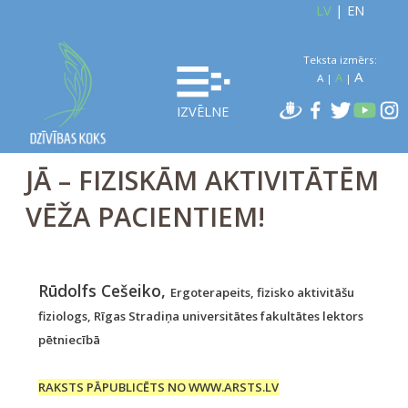
LV
|
EN
Teksta izmērs:
A
A
A
|
|
IZVĒLNE
JĀ – FIZISKĀM AKTIVITĀTĒM
VĒŽA PACIENTIEM!
Rūdolfs Cešeiko,
Ergoterapeits, fizisko aktivitāšu
fiziologs, Rīgas Stradiņa universitātes fakultātes lektors
pētniecībā
RAKSTS PĀPUBLICĒTS NO WWW.ARSTS.LV