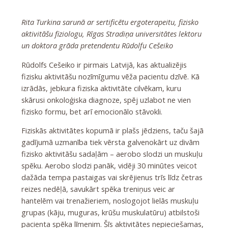
Rita Turkina sarunā ar sertificētu ergoterapeitu, fizisko
aktivitāšu fiziologu, Rīgas Stradiņa universitātes lektoru
un doktora grāda pretendentu Rūdolfu Cešeiko
Rūdolfs Cešeiko ir pirmais Latvijā, kas aktualizējis
fizisku aktivitāšu nozīmīgumu vēža pacientu dzīvē. Kā
izrādās, jebkura fiziska aktivitāte cilvēkam, kuru
skārusi onkoloģiska diagnoze, spēj uzlabot ne vien
fizisko formu, bet arī emocionālo stāvokli.
Fiziskās aktivitātes kopumā ir plašs jēdziens, taču šajā
gadījumā uzmanība tiek vērsta galvenokārt uz divām
fizisko aktivitāšu sadaļām – aerobo slodzi un muskuļu
spēku. Aerobo slodzi panāk, vidēji 30 minūtes veicot
dažāda tempa pastaigas vai skrējienus trīs līdz četras
reizes nedēļā, savukārt spēka treniņus veic ar
hantelēm vai trenažieriem, noslogojot lielās muskuļu
grupas (kāju, muguras, krūšu muskulatūru) atbilstoši
pacienta spēka līmenim. Šīs aktivitātes nepieciešamas,