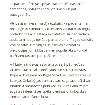
lai pacientu fiziskās spējas, kas ārstēšanas laikā
samazinās, noturētu noteiktā līmenī un pat
paaugstinātu.
Vēl pavisam nesen valdīja uzskats, ka pacientam ar
onkoloģisku slimību nav ieteicams vai pat ir aizliegts
nodarboties ar fiziskām aktivitātēm, lai gan šādam
uzskatam nebija nekāda pamatojuma. Tagad uzskats
visā pasaulē ir mainījies un fiziskas aktivitātes
onkoloģijas jomā kļūst arvien populārākas, turklāt –
bieži vien tās tiek pat īpaši rekomendētas.
Arī Latvija ir devusi savu artavu šajā pētniecības
virzienā, kas ir salīdzinoši jauns un strauji attīstās.
Kopā ar kolēģiem no Rīgas Stradiņa universitātes un
Latvijas Onkoloģijas centra esam sagatavojuši divas
zinātniski pamatotas publikācijas, kurās analizējam
augstas intensitātes spēka treniņus onkoloģiskas
slimības ārstēšanas laikā.