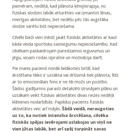
piemēram, nedēļā, kad plānota ķīmijterapija, no
fiziskas slodzes labāk atturēties vai izmantot lēnas,
mierīgas aktivitātes, bet nedēļu pēc tās augstāka
slodze varētu būt nepieciešama.
Cilvēki bieži vien mēdz jaukt fiziskās aktivitātes ar kaut
kāda veida sportisku sasniegumu nepieciešamību. Kad
cilvēkam paskaidrojam paredzamos ieguvumus un
jēgu, viņam rodas izpratne un motivācija darīt.
Pie manis pacienti nonāk lielākoties brīdī, kad
ārstēšana tikko ir uzsākta vai drīzumā tiek plānota, līdz
ar to emocionālais fons ir ne tik možs un pozitīvs.
Šādos gadījumos parasti detalizēti izrunājam plānu un
uzsākam veikt fiziskas aktivitātes divas reizes nedēļā
klātienes nodarbībās. Papildus pacients fiziskās
aktivitātes veic arī mājās.
Šādā veidā, neraugoties
uz to, ka notiek intensīva ārstēšana, cilvēka
fiziskās spējas ievērojami uzlabojas un viņš ne
vien jūtas labāk, bet arī spēj turpināt savas