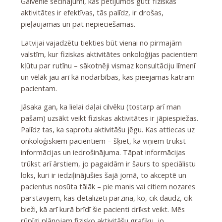
Galvenie secinājumi, kas pētījumos gūti: fiziskās
aktivitātes ir efektīvas, tās palīdz, ir drošas,
pieļaujamas un pat nepieciešamas.
Latvijai vajadzētu tiekties būt vienai no pirmajām
valstīm, kur fiziskas aktivitātes onkoloģijas pacientiem
kļūtu par rutīnu – sākotnēji vismaz konsultāciju līmenī
un vēlāk jau arī kā nodarbības, kas pieejamas katram
pacientam.
Jāsaka gan, ka lielai daļai cilvēku (tostarp arī man
pašam) uzsākt veikt fiziskas aktivitātes ir jāpiespiežas.
Palīdz tas, ka saprotu aktivitāšu jēgu. Kas attiecas uz
onkoloģiskiem pacientiem – šķiet, ka viņiem trūkst
informācijas un iedrošinājuma. Tāpat informācijas
trūkst arī ārstiem, jo pagaidām ir šaurs to speciālistu
loks, kuri ir iedziļinājušies šajā jomā, to akceptē un
pacientus nosūta tālāk – pie manis vai citiem nozares
pārstāvjiem, kas detalizēti pārzina, ko, cik daudz, cik
bieži, kā arī kurā brīdī šie pacienti drīkst veikt. Mēs
rūpīgi plānojam fizisko aktivitāšu grafiku, jo,