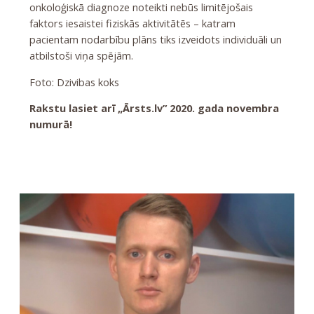
onkoloģiskā diagnoze noteikti nebūs limitējošais
faktors iesaistei fiziskās aktivitātēs – katram
pacientam nodarbību plāns tiks izveidots individuāli un
atbilstoši viņa spējām.
Foto: Dzivibas koks
Rakstu lasiet arī „Ārsts.lv” 2020. gada novembra
numurā!