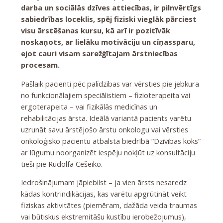
darba un sociālās dzīves attiecības, ir pilnvērtīgs
sabiedrības loceklis, spēj fiziski vieglāk pārciest
visu ārstēšanas kursu, kā arī ir pozitīvāk
noskaņots, ar lielāku motivāciju un cīņassparu,
ejot cauri visam sarežģītajam ārstniecības
procesam.
Pašlaik pacienti pēc palīdzības var vērsties pie jebkura
no funkcionālajiem speciālistiem – fizioterapeita vai
ergoterapeita – vai fizikālās medicīnas un
rehabilitācijas ārsta. Ideālā variantā pacients varētu
uzrunāt savu ārstējošo ārstu onkologu vai vērsties
onkoloģisko pacientu atbalsta biedrībā “Dzīvības koks”
ar lūgumu noorganizēt iespēju nokļūt uz konsultāciju
tieši pie Rūdolfa Cešeiko.
Iedrošinājumam jāpiebilst – ja vien ārsts nesaredz
kādas kontrindikācijas, kas varētu apgrūtināt veikt
fiziskas aktivitātes (piemēram, dažāda veida traumas
vai būtiskus ekstremitāšu kustību ierobežojumus),