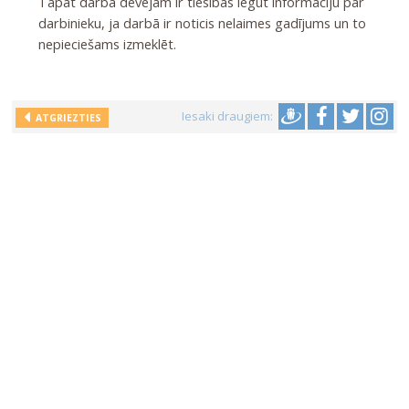
Tāpat darba devējam ir tiesības iegūt informāciju par
darbinieku, ja darbā ir noticis nelaimes gadījums un to
nepieciešams izmeklēt.
Iesaki draugiem:
ATGRIEZTIES