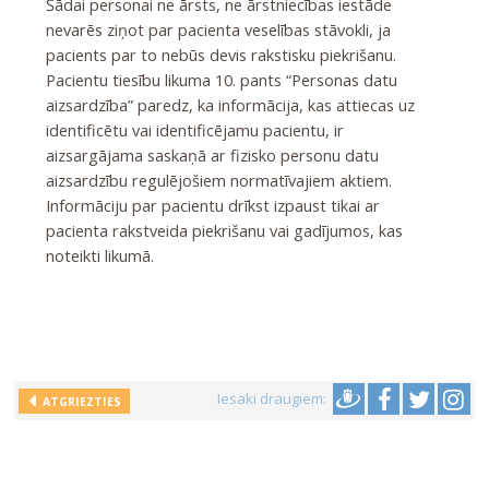
Šādai personai ne ārsts, ne ārstniecības iestāde
nevarēs ziņot par pacienta veselības stāvokli, ja
pacients par to nebūs devis rakstisku piekrišanu.
Pacientu tiesību likuma 10. pants “Personas datu
aizsardzība” paredz, ka informācija, kas attiecas uz
identificētu vai identificējamu pacientu, ir
aizsargājama saskaņā ar fizisko personu datu
aizsardzību regulējošiem normatīvajiem aktiem.
Informāciju par pacientu drīkst izpaust tikai ar
pacienta rakstveida piekrišanu vai gadījumos, kas
noteikti likumā.
Iesaki draugiem:
ATGRIEZTIES