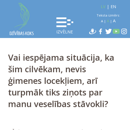
LV
|
EN
Teksta izmērs:
A
A
A
|
|
IZVĒLNE
Vai iespējama situācija, ka
šim cilvēkam, nevis
ģimenes locekļiem, arī
turpmāk tiks ziņots par
manu veselības stāvokli?