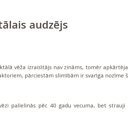
tālais audzējs
tālā vēža izraisītājs nav zināms, tomēr apkārtēja
aktoriem, pārciestām slimībām ir svarīga nozīme šā
vēzi palielinās pēc 40 gadu vecuma, bet strauji 