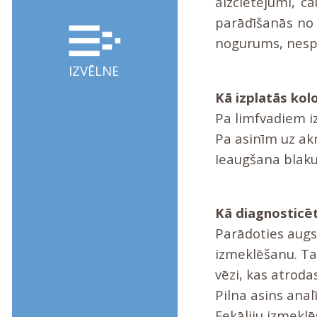
aizcietējumi, c
parādīšanās no 
nogurums, nesp
IZVĒLNE
Kā izplatās kol
Pa limfvadiem i
Pa asinīm uz a
Ieaugšana blak
Kā diagnosticēt
Parādoties augs
izmeklēšanu. Ta
vēzi, kas atroda
Pilna asins analī
Fekāliju izmekl