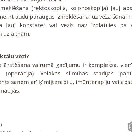
meklēšana (rektoskopija, kolonoskopija) ļauj ap
aņemt audu paraugus izmeklēšanai uz vēža šūnām.
ja ļauj konstatēt vai vēzis nav izplatījies p
n uz aknām.
ktālu vēzi?
a ārstēšana vairumā gadījumu ir kompleksa, vienīgi
ka (operācija). Vēlākās slimības stadijās papil
ents saņem arī ķīmijterapiju, imūnterapiju vai ap
nācijās.
ti
Iesaki draugiem: