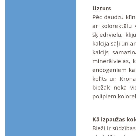
Uzturs
Pēc daudzu klīni
ar kolorektālu 
šķiedrvielu, kl
kalcija sāļi un a
kalcijs samazi
minerālvielas, 
endogeniem kan
kolīts un Krona
biežāk nekā vi
polipiem kolorek
Kā izpaužas kol
Bieži ir sūdzīb