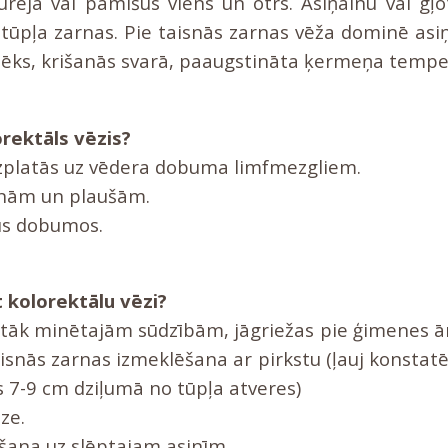
aureja vai pamīšus viens un otrs. Asiņainu vai gļo
tūpļa zarnas. Pie taisnās zarnas vēža dominē asi
ēks, krišanās svarā, paaugstināta ķermeņa tempe
orektāls vēzis?
zplatās uz vēdera dobuma limfmezgliem.
knām un plaušām.
us dobumos.
 kolorektālu vēzi?
tāk minētajām sūdzībām, jāgriežas pie ģimenes ā
isnās zarnas izmeklēšana ar pirkstu (ļauj konstatē
s 7-9 cm dziļumā no tūpļa atveres)
ze.
ēšana uz slēptajam asinīm.