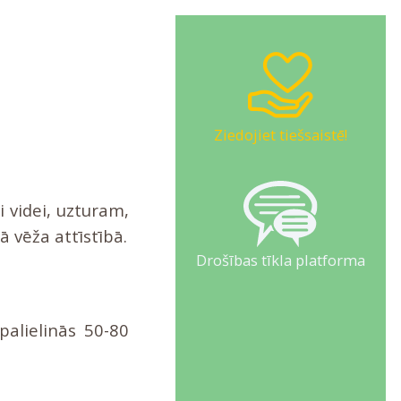
Ziedojiet tiešsaistē!
i videi, uzturam,
 vēža attīstībā.
Drošības tīkla platforma
palielinās 50-80