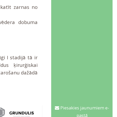
skatīt zarnas no
a vēdera dobuma
 I stadijā tā ir
dus ķirurģiskai
starošanu dažādā
Piesakies jaunumiem e-
pastā