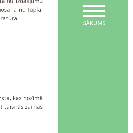
tainu izdalījumu
ņošana no tūpļa,
ratūra.
SĀKUMS
rsta, kas nozīmē
t taisnās zarnas