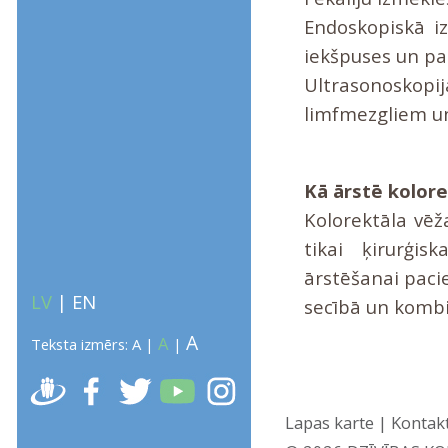
Endoskopiskā iz
iekšpuses un p
Ultrasonoskopi
limfmezgliem u
Kā ārstē kolore
Kolorektāla vēž
tikai ķirurģis
ārstēšanai paci
LV
|
EN
secībā un kombi
A
A
Teksta izmērs:
A
|
|
Lapas karte
|
Kontak
ATGRIEZTIES