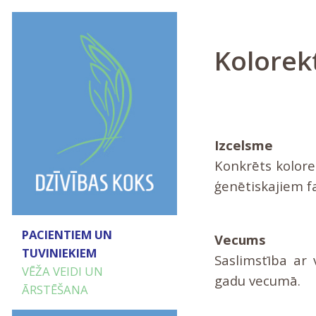
Kolorek
Izcelsme
Konkrēts kolorek
ģenētiskajiem f
PACIENTIEM UN
Vecums
TUVINIEKIEM
Saslimstība ar 
VĒŽA VEIDI UN
gadu vecumā.
ĀRSTĒŠANA