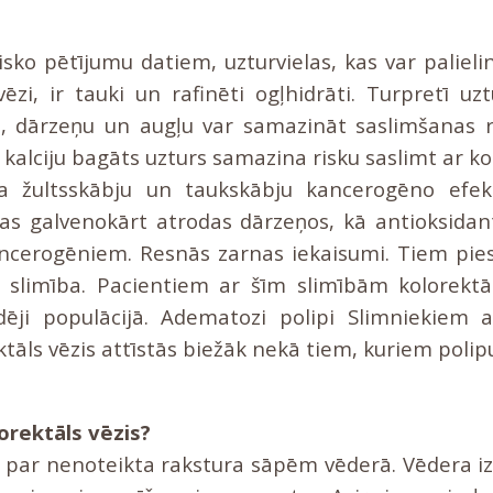
sko pētījumu datiem, uzturvielas, kas var palieli
vēzi, ir tauki un rafinēti ogļhidrāti. Turpretī uz
iju, dārzeņu un augļu var samazināt saslimšanas ri
r kalciju bagāts uzturs samazina risku saslimt ar ko
na žultsskābju un taukskābju kancerogēno efek
kas galvenokārt atrodas dārzeņos, kā antioksidan
cerogēniem. Resnās zarnas iekaisumi. Tiem pies
 slimība. Pacientiem ar šīm slimībām kolorektāl
dēji populācijā. Adematozi polipi Slimniekiem
tāls vēzis attīstās biežāk nekā tiem, kuriem polip
orektāls vēzis?
as par nenoteikta rakstura sāpēm vēderā. Vēdera iz