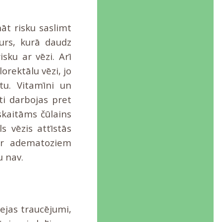
nāt risku saslimt
turs, kurā daudz
sku ar vēzi. Arī
lorektālu vēzi, jo
tu. Vitamīni un
ti darbojas pret
kaitāms čūlains
s vēzis attīstās
 ar adematoziem
u nav.
ejas traucējumi,