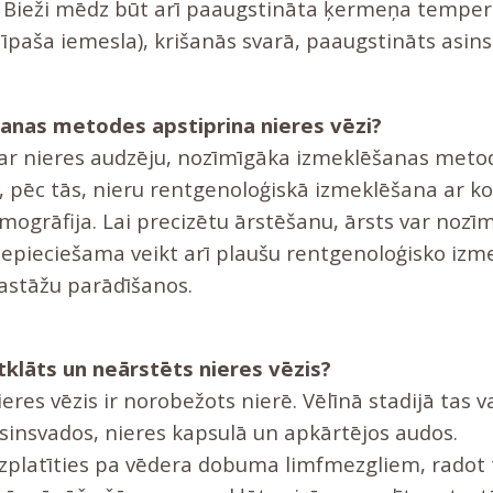
ā. Bieži mēdz būt arī paaugstināta ķermeņa temper
īpaša iemesla), krišanās svarā, paaugstināts asin
anas metodes apstiprina nieres vēzi?
par nieres audzēju, nozīmīgāka izmeklēšanas metod
, pēc tās, nieru rentgenoloģiskā izmeklēšana ar ko
ogrāfija. Lai precizētu ārstēšanu, ārsts var nozīm
epieciešama veikt arī plaušu rentgenoloģisko izme
astāžu parādīšanos.
tklāts un neārstēts nieres vēzis?
ieres vēzis ir norobežots nierē. Vēlīnā stadijā tas v
asinsvados, nieres kapsulā un apkārtējos audos.
izplatīties pa vēdera dobuma limfmezgliem, radot 