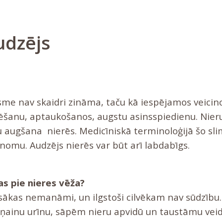
udzējs
lsme nav skaidri zināma, taču kā iespējamos veicin
šanu, aptaukošanos, augstu asinsspiedienu. Nieru 
 augšana nierēs. Medicīniskā terminoloģijā šo sli
inomu. Audzējs nierēs var būt arī labdabīgs.
as pie nieres vēža?
 sākas nemanāmi, un ilgstoši cilvēkam nav sūdzību.
siņainu urīnu, sāpēm nieru apvidū un taustāmu vei