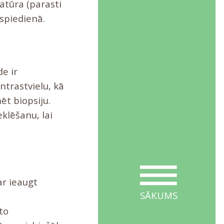
atūra (parasti
sspiedienā.
e ir
ntrastvielu, kā
ēt biopsiju.
klēšanu, lai
ar ieaugt
SĀKUMS
to