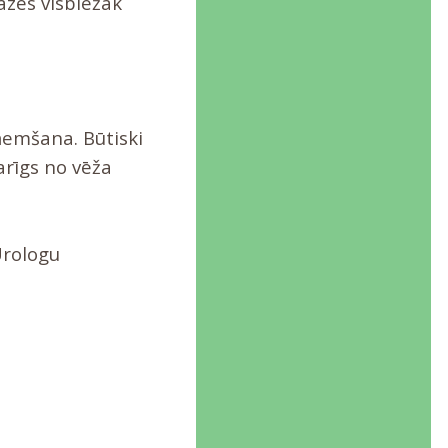
āzes visbiežāk
zņemšana. Būtiski
karīgs no vēža
Urologu