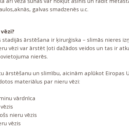
kā arī vēža šūnas var nokļūt asinīs un radīt metast
kaulos,aknās, galvas smadzenēs u.c.
 vēzi?
 stadijās ārstēšana ir ķirurģiska – slimās nieres i
ieru vēzi var ārstēt ļoti dažādos veidos un tas ir at
novietojuma nierēs.
stu ārstēšanu un slimību, aicinām aplūkot Eiropas 
idotos materiālus par nieru vēzi:
rminu vārdnīca
 vēzis
ošs nieru vēzis
ru vēzis