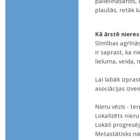
palielināšanos, 
plaušās, retāk 
Kā ārstē nieres
Slimības agrīnās
ir saprast, ka n
lieluma, veida, 
Lai labāk izpra
asociācijas izve
Nieru vēzis - te
Lokalizēts nieru
Lokāli progresēj
Metastātisks nie