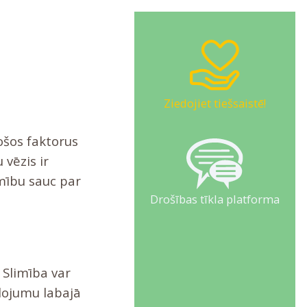
Ziedojiet tiešsaistē!
ošos faktorus
vēzis ir
mību sauc par
Drošības tīkla platforma
 Slimība var
dojumu labajā