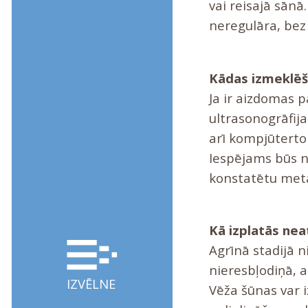
vai reisajā sān
neregulāra, bez 
Kādas izmeklēš
Ja ir aizdomas 
ultrasonogrāfija
arī kompjūtertom
Iespējams būs n
konstatētu met
Kā izplatās nea
Agrīnā stadijā n
nieresbļodiņā, 
IZVĒLNE
Vēža šūnas var 