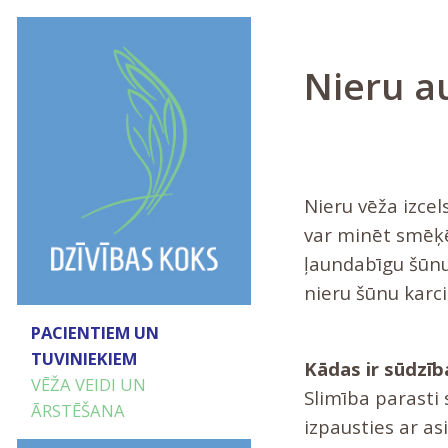
Nieru a
Nieru vēža izce
var minēt smēķē
ļaundabīgu šūnu
nieru šūnu karc
PACIENTIEM UN
TUVINIEKIEM
Kādas ir sūdzīb
VĒŽA VEIDI UN
Slimība parasti
ĀRSTĒŠANA
izpausties ar a