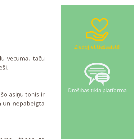
Ziedojiet tiešsaistē!
adu vecuma, taču
ši.
Drošības tīkla platforma
šo asiņu tonis ir
nā un nepabeigta