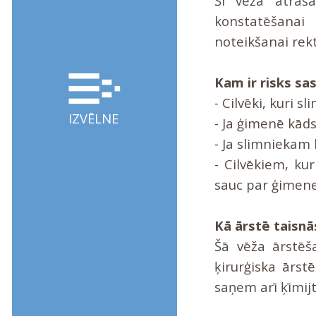
Šī vēža atraš
konstatēšanai
noteikšanai rekt
Kam ir risks sas
- Cilvēki, kuri sl
IZVĒLNE
- Ja ģimenē kāds
- Ja slimniekam 
- Cilvēkiem, ku
sauc par ģimene
Kā ārstē taisnā
Šā vēža ārstēša
ķirurģiska ārst
saņem arī ķīmij