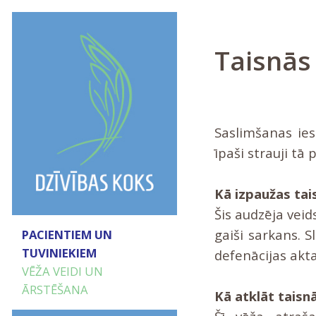
Taisnās
Saslimšanas ies
īpaši strauji tā
Kā izpaužas tai
Šis audzēja veid
gaiši sarkans. 
PACIENTIEM UN
TUVINIEKIEM
defenācijas akta
VĒŽA VEIDI UN
ĀRSTĒŠANA
Kā atklāt taisn