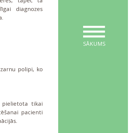
eres, tāpēc tā
īgai diagnozes
a.
SĀKUMS
zarnu polipi, ko
pielietota tikai
tēšanai pacienti
ācijās.