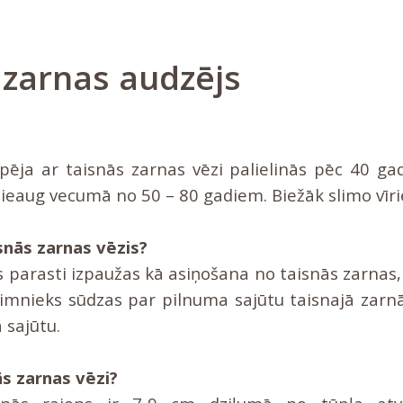
 zarnas audzējs
pēja ar taisnās zarnas vēzi palielinās pēc 40 g
 pieaug vecumā no 50 – 80 gadiem. Biežāk slimo vīrie
snās zarnas vēzis?
s parasti izpaužas kā asiņošana no taisnās zarnas, 
Slimnieks sūdzas par pilnuma sajūtu taisnajā zar
 sajūtu.
ās zarnas vēzi?