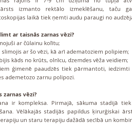
anās rajons ir 7-9 cm dziļumā no tūpļa atv
 ārsts izmanto rektālo izmeklēšanu, taču gal
oskopijas laikā tiek ņemti audu paraugi no audzēj
limt ar taisnās zarnas vēzi?
imojuši ar čūlainu kolītu;
 slimojis ar šo vēzi, kā arī adematoziem polipiem;
bijis kāds no krūts, olnīcu, dzemdes vēža veidiem;
riem ģimenē paaudzēs tiek pārmantoti, iedzimti 
s ademetozo zarnu polipozi.
s zarnas vēzi?
na ir kompleksa. Pirmajā, sākuma stadijā tiek 
ēšana. Vēlākajās stadijās papildus ķirurģiskai ārs
terapiju un staru terapiju dažādā secībā un kombin